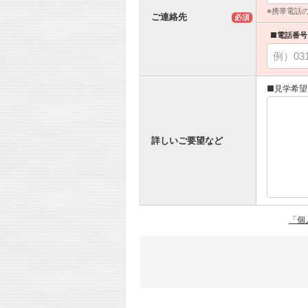
※携帯電話
ご連絡先
必須
■電話番号
■見学希望
詳しいご要望など
「個