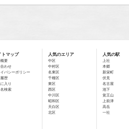
イトマップ
人気のエリア
人気の駅
社概要
中区
上社
問合わせ
中村区
本郷
ライバシーポリシー
名東区
新栄町
覧履歴
千種区
伏見
気に入り
東区
名古屋
件名検索
西区
池下
中川区
覚王山
昭和区
上前津
天白区
高岳
北区
一社