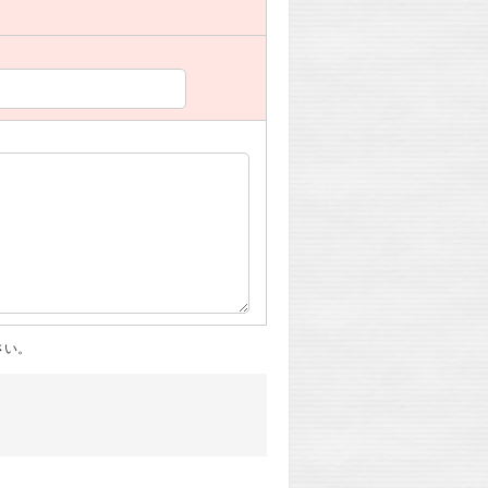
。
さい。