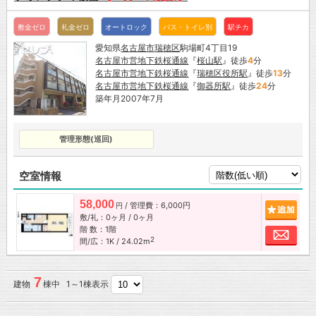
敷金ゼロ
礼金ゼロ
オートロック
バス・トイレ別
駅チカ
愛知県
名古屋市
瑞穂区
駒場町4丁目19
名古屋市営地下鉄桜通線
『
桜山駅
』徒歩
4
分
名古屋市営地下鉄桜通線
『
瑞穂区役所駅
』徒歩
13
分
名古屋市営地下鉄桜通線
『
御器所駅
』徒歩
24
分
築年月2007年7月
管理形態(巡回)
空室情報
58,000
/ 管理費：6,000円
追加
円
敷/礼：0ヶ月 / 0ヶ月
階 数：1階
お問
2
間/広：1K / 24.02m
7
建物
棟中 1～1棟表示