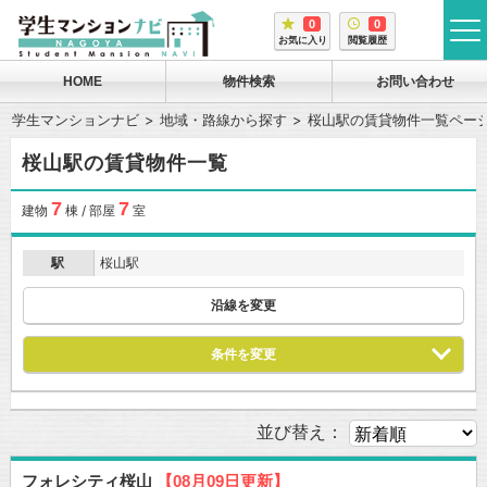
0
0
tog
お気に入り
閲覧履歴
me
HOME
物件検索
お問い合わせ
学生マンションナビ
地域・路線から探す
桜山駅の賃貸物件一覧ペー
桜山駅の賃貸物件一覧
7
7
建物
棟 / 部屋
室
駅
桜山駅
沿線を変更
条件を変更
並び替え：
フォレシティ桜山
【08月09日更新】