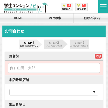
0
0
tog
お気に入り
閲覧履歴
me
HOME
物件検索
お問い合わせ
お問合わせ
お名前
必須
来店希望店舗
来店希望日