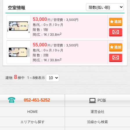
空室情報
53,000
/ 管理費：3,500円
追加
円
敷/礼：0ヶ月 / 0ヶ月
階 数：1階
お問
2
間/広：1K / 30.8m
55,000
/ 管理費：3,500円
追加
円
敷/礼：0ヶ月 / 0ヶ月
階 数：2階
お問
2
間/広：1K / 30.8m
8
建物
棟中 1～8棟表示
052-451-5252
PC版
HOME
運営会社
エリアから探す
沿線から検索