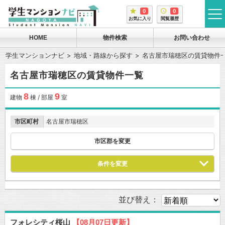
0
0
tog
お気に入り
閲覧履歴
me
HOME
物件検索
お問い合わせ
学生マンションナビ
地域・路線から探す
名古屋市瑞穂区の賃貸物件
名古屋市瑞穂区の賃貸物件一覧
8
9
建物
棟 / 部屋
室
市区町村
名古屋市瑞穂区
市区郡を変更
条件を変更
並び替え：
フォレシティ桜山
【08月07日更新】