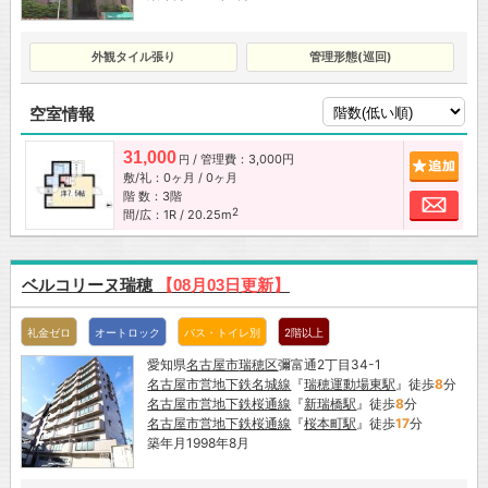
外観タイル張り
管理形態(巡回)
空室情報
31,000
/ 管理費：3,000円
追加
円
敷/礼：0ヶ月 / 0ヶ月
階 数：3階
お問
2
間/広：1R / 20.25m
ベルコリーヌ瑞穂
【08月03日更新】
礼金ゼロ
オートロック
バス・トイレ別
2階以上
愛知県
名古屋市
瑞穂区
彌富通2丁目34-1
名古屋市営地下鉄名城線
『
瑞穂運動場東駅
』徒歩
8
分
名古屋市営地下鉄桜通線
『
新瑞橋駅
』徒歩
8
分
名古屋市営地下鉄桜通線
『
桜本町駅
』徒歩
17
分
築年月1998年8月