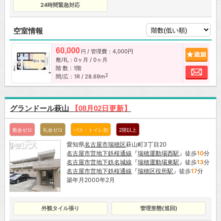
24時間緊急対応
空室情報
60,000
/ 管理費：4,000円
追加
円
敷/礼：0ヶ月 / 0ヶ月
階 数：1階
お問
2
間/広：1R / 28.69m
グランドール萩山
【08月02日更新】
敷金ゼロ
礼金ゼロ
バス・トイレ別
2階以上
愛知県
名古屋市
瑞穂区
萩山町3丁目20
名古屋市営地下鉄桜通線
『
瑞穂運動場西駅
』徒歩
10
分
名古屋市営地下鉄名城線
『
瑞穂運動場東駅
』徒歩
13
分
名古屋市営地下鉄桜通線
『
瑞穂区役所駅
』徒歩
17
分
築年月2000年2月
外観タイル張り
管理形態(巡回)