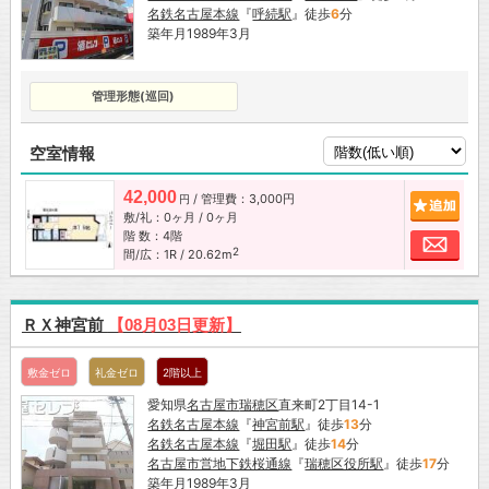
名鉄名古屋本線
『
呼続駅
』徒歩
6
分
築年月1989年3月
管理形態(巡回)
空室情報
42,000
/ 管理費：3,000円
追加
円
敷/礼：0ヶ月 / 0ヶ月
階 数：4階
お問
2
間/広：1R / 20.62m
ＲＸ神宮前
【08月03日更新】
敷金ゼロ
礼金ゼロ
2階以上
愛知県
名古屋市
瑞穂区
直来町2丁目14-1
名鉄名古屋本線
『
神宮前駅
』徒歩
13
分
名鉄名古屋本線
『
堀田駅
』徒歩
14
分
名古屋市営地下鉄桜通線
『
瑞穂区役所駅
』徒歩
17
分
築年月1989年3月