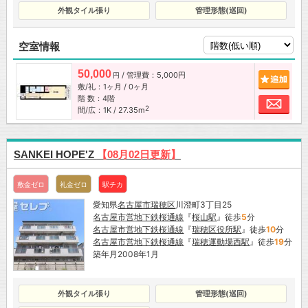
外観タイル張り
管理形態(巡回)
空室情報
50,000
/ 管理費：5,000円
追加
円
敷/礼：1ヶ月 / 0ヶ月
階 数：4階
お問
2
間/広：1K / 27.35m
SANKEI HOPE'Z
【08月02日更新】
敷金ゼロ
礼金ゼロ
駅チカ
愛知県
名古屋市
瑞穂区
川澄町3丁目25
名古屋市営地下鉄桜通線
『
桜山駅
』徒歩
5
分
名古屋市営地下鉄桜通線
『
瑞穂区役所駅
』徒歩
10
分
名古屋市営地下鉄桜通線
『
瑞穂運動場西駅
』徒歩
19
分
築年月2008年1月
外観タイル張り
管理形態(巡回)