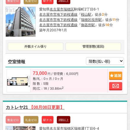
敷金ゼロ
礼金ゼロ
駅チカ
2階以上
愛知県
名古屋市
瑞穂区
駒場町2丁目6-1
名古屋市営地下鉄桜通線
『
桜山駅
』徒歩
2
分
名古屋市営地下鉄桜通線
『
瑞穂区役所駅
』徒歩
11
分
名古屋市営地下鉄桜通線
『
御器所駅
』徒歩
16
分
築年月2007年1月
外観タイル張り
管理形態(巡回)
空室情報
73,000
/ 管理費：6,000円
追加
円
敷/礼：0ヶ月 / 0ヶ月
階 数：5階
お問
2
間/広：1R / 30.86m
カトレヤ21
【08月08日更新】
敷金ゼロ
礼金ゼロ
駅チカ
2階以上
愛知県
名古屋市
瑞穂区
瑞穂通1丁目6-4