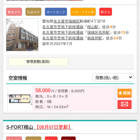
敷金ゼロ
礼金ゼロ
オートロック
バス・トイレ別
駅チカ
愛知県
名古屋市
瑞穂区
駒場町4丁目19
名古屋市営地下鉄桜通線
『
桜山駅
』徒歩
4
分
名古屋市営地下鉄桜通線
『
瑞穂区役所駅
』徒歩
13
分
名古屋市営地下鉄桜通線
『
御器所駅
』徒歩
24
分
築年月2007年7月
管理形態(巡回)
空室情報
58,000
/ 管理費：6,000円
追加
円
敷/礼：0ヶ月 / 0ヶ月
階 数：1階
お問
2
間/広：1K / 24.02m
S-FORT桜山
【08月07日更新】