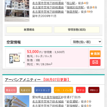
名古屋市営地下鉄桜通線
『
桜山駅
』徒歩
4
分
名古屋市営地下鉄桜通線
『
瑞穂区役所駅
』徒歩
8
分
名古屋市営地下鉄鶴舞線
『
御器所駅
』徒歩
19
分
築年月2009年11月
耐震構造
管理形態(巡回)
空室情報
53,000
/ 管理費：3,500円
追加
円
敷/礼：0ヶ月 / 0ヶ月
階 数：3階
お問
2
間/広：1R / 28.26m
アーバンアメニティー
【08月07日更新】
敷金ゼロ
礼金ゼロ
オートロック
バス・トイレ別
駅チカ
2階以上
愛知県
名古屋市
瑞穂区
妙音通3丁目25
名古屋市営地下鉄名城線
『
妙音通駅
』徒歩
2
分
名古屋市営地下鉄桜通線
『
新瑞橋駅
』徒歩
5
分