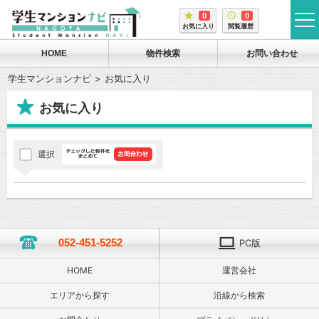
0
0
tog
お気に入り
閲覧履歴
me
HOME
物件検索
お問い合わせ
学生マンションナビ
お気に入り
お気に入り
選択
052-451-5252
PC版
HOME
運営会社
エリアから探す
沿線から検索