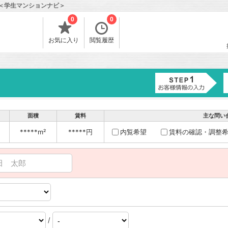
報＜学生マンションナビ＞
0
0
お気に入り
閲覧履歴
面積
賃料
主な問い
*****m²
*****円
内覧希望
賃料の確認・調整
/