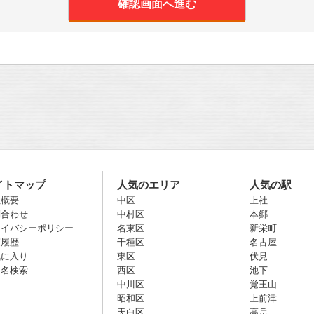
イトマップ
人気のエリア
人気の駅
社概要
中区
上社
問合わせ
中村区
本郷
ライバシーポリシー
名東区
新栄町
覧履歴
千種区
名古屋
気に入り
東区
伏見
件名検索
西区
池下
中川区
覚王山
昭和区
上前津
天白区
高岳