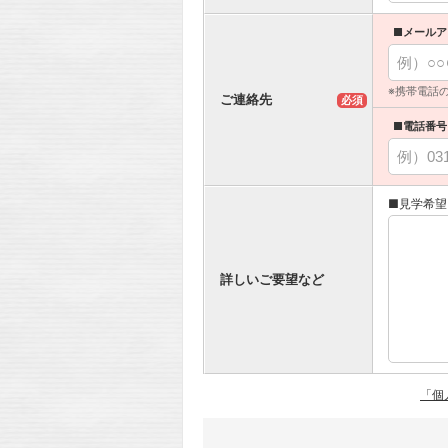
■メールア
※携帯電話
ご連絡先
必須
■電話番号
■見学希望
詳しいご要望など
「個