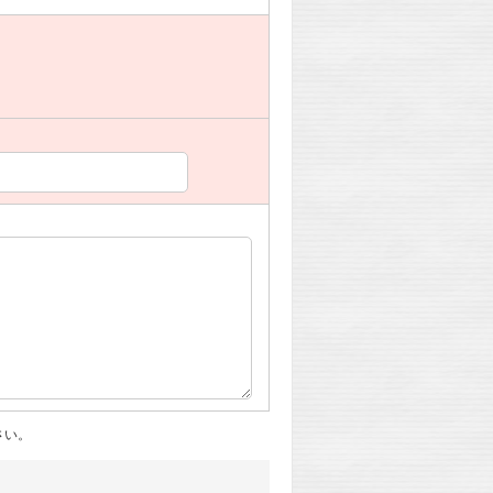
。
さい。