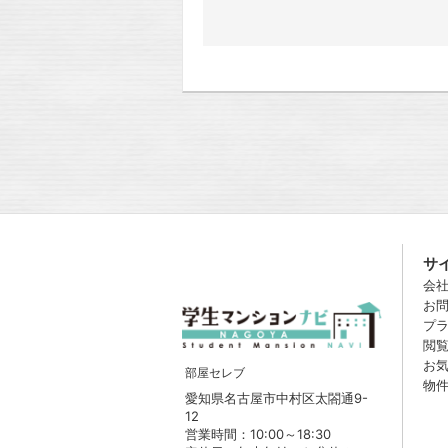
サ
会
お
プ
閲
お
部屋セレブ
物
愛知県名古屋市中村区太閤通9-
12
営業時間：10:00～18:30