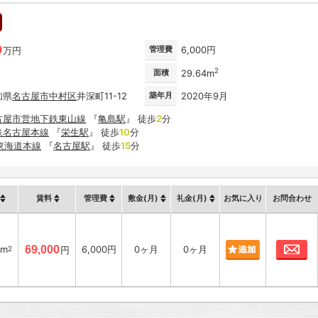
9
管理費
6,000円
万円
2
面積
29.64m
知県
名古屋市
中村区
井深町11-12
築年月
2020年9月
古屋市営地下鉄東山線
『
亀島駅
』 徒歩
2
分
鉄名古屋本線
『
栄生駅
』 徒歩
10
分
R東海道本線
『
名古屋駅
』 徒歩
15
分
賃料
管理費
敷金(月)
礼金(月)
お気に入り
お問合わせ
お
4m
69,000
6,000円
0ヶ月
0ヶ月
2
円