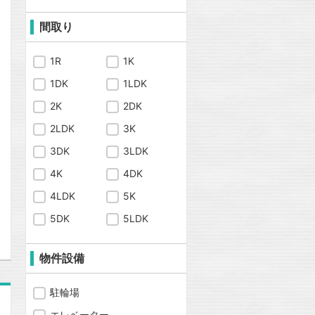
間取り
1R
1K
1DK
1LDK
2K
2DK
2LDK
3K
問合わせ
3DK
3LDK
4K
4DK
4LDK
5K
問合わせ
5DK
5LDK
物件設備
駐輪場
エレベーター