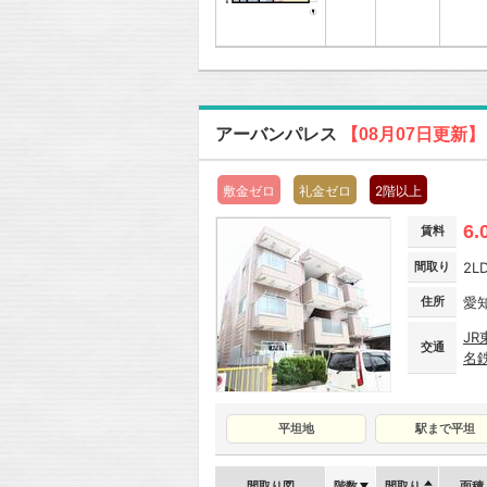
アーバンパレス
【08月07日更新】
敷金ゼロ
礼金ゼロ
2階以上
6.
賃料
間取り
2L
住所
愛
J
交通
名
平坦地
駅まで平坦
間取り図
階数
間取り
面積