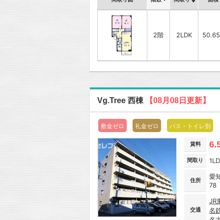
2階
2LDK
50.6
Vg.Tree 西棟
【08月08日更新】
敷金ゼロ
礼金ゼロ
バス・トイレ別
6.
賃料
間取り
1L
愛
住所
78
J
交通
名
名