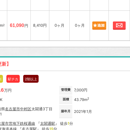
お
7m
61,090
8,410円
0ヶ月
0ヶ月
2
円
更新】
別
駅チカ
2階以上
.6
管理費
7,000円
万円
2
DK
面積
43.79m
知県
名古屋市
中村区
太閤通3丁目
築年月
2021年1月
1
古屋市営地下鉄桜通線
『
太閤通駅
』 徒歩
1
分
R東海道本線
『
名古屋駅
』 徒歩
15
分