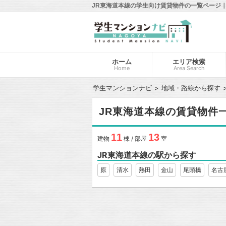
JR東海道本線の学生向け賃貸物件の一覧ページ
ホーム
エリア検索
Home
Area Search
学生マンションナビ
地域・路線から探す
JR東海道本線の賃貸物件
11
13
建物
棟 / 部屋
室
JR東海道本線の駅から探す
原
清水
熱田
金山
尾頭橋
名古