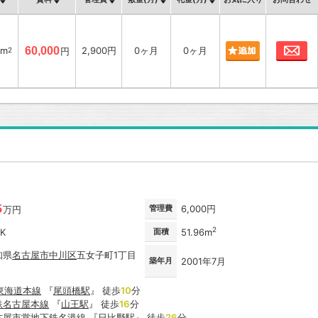
お
5m
60,000
2,900円
0ヶ月
0ヶ月
2
円
5
管理費
6,000円
万円
2
DK
面積
51.96m
知県
名古屋市
中川区
五女子町1丁目
築年月
2001年7月
R東海道本線
『
尾頭橋駅
』 徒歩
10
分
鉄名古屋本線
『
山王駅
』 徒歩
16
分
古屋市営地下鉄名港線
『
日比野駅
』 徒歩
26
分