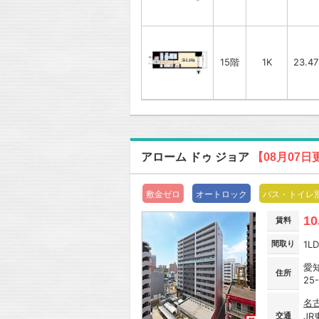
15階
1K
23.4
アローム ドゥ ジョア
【08月07日
敷金ゼロ
オートロック
バス・トイレ
10
賃料
間取り
1L
愛
住所
25-
名
交通
J