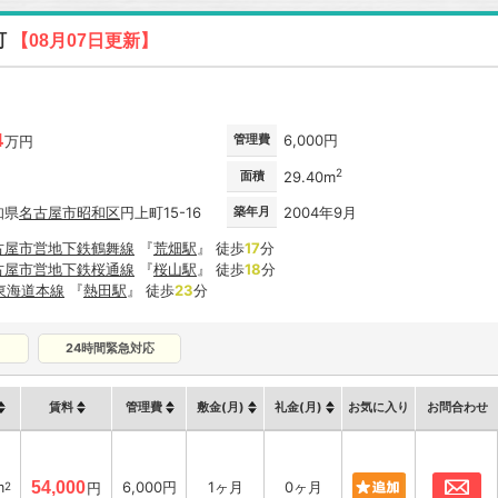
町
【08月07日更新】
4
管理費
6,000円
万円
2
面積
29.40m
知県
名古屋市
昭和区
円上町15-16
築年月
2004年9月
古屋市営地下鉄鶴舞線
『
荒畑駅
』 徒歩
17
分
古屋市営地下鉄桜通線
『
桜山駅
』 徒歩
18
分
R東海道本線
『
熱田駅
』 徒歩
23
分
24時間緊急対応
賃料
管理費
敷金(月)
礼金(月)
お気に入り
お問合わせ
お
m
54,000
6,000円
1ヶ月
0ヶ月
2
円