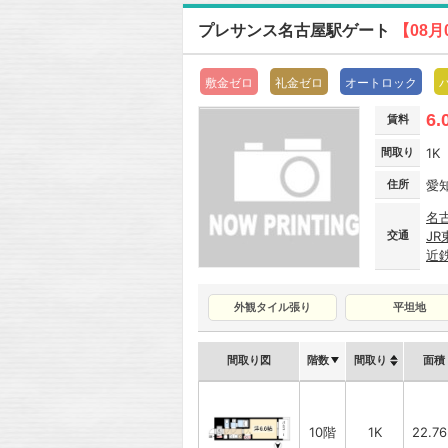
プレサンス名古屋駅ゲート
【08月
敷金ゼロ
礼金ゼロ
オートロック
6.
賃料
間取り
1K
住所
愛
名
交通
J
近
外観タイル張り
平坦地
間取り図
階数
間取り
面積
10階
1K
22.7