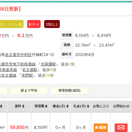
08日更新】
バス・トイレ別
駅チカ
2階以上
0
6.1
管理費
8,150円 ～ 8,410円
万円 ～
万円
2
2
面積
22.76m
～ 23.47m
知県
名古屋市
中村区
竹橋町24-12
築年月
2020年8月
古屋市営地下鉄桜通線
『
太閤通駅
』 徒歩
2
分
R東海道本線
『
名古屋駅
』 徒歩
8
分
鉄名古屋線
『
米野駅
』 徒歩
14
分
駅まで平坦
管理形態(巡回)
賃料
管理費
敷金(月)
礼金(月)
お気に入り
お問合わせ
お
6m
59,850
8,150円
0ヶ月
0ヶ月
2
円