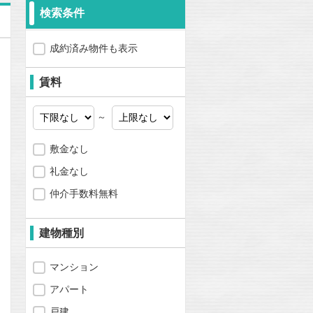
検索条件
成約済み物件も表示
賃料
～
敷金なし
礼金なし
仲介手数料無料
建物種別
マンション
アパート
問合わせ
戸建