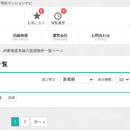
｜学生マンションナビ
0
0
お気に入り
閲覧履歴
沿線検索
運営会社
お問合わせ
Line Search
Company
Contact
JR東海道本線の賃貸物件一覧ページ
一覧
並び替え：
表示棟数：
屋
清洲
1
2
次へ »