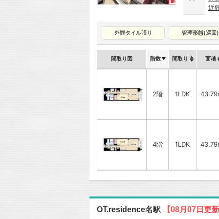
近
外観タイル張り
管理形態(巡回)
間取り図
階数
間取り
面積
2階
1LDK
43.79
4階
1LDK
43.79
OT.residence名駅
【08月07日更