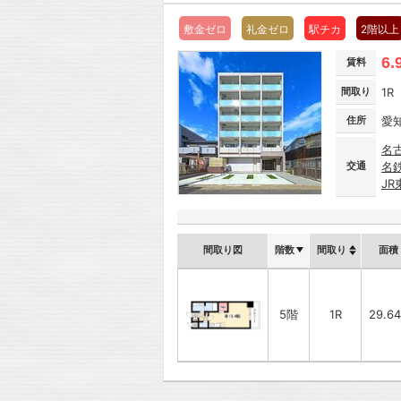
敷金ゼロ
礼金ゼロ
駅チカ
2階以上
6.
賃料
間取り
1R
住所
愛
名
交通
名
J
間取り図
階数
間取り
面積
5階
1R
29.6