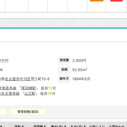
0
管理費
2,900円
万円
2
DK
面積
50.65m
知県
名古屋市
中川区
荒江町15-6
築年月
1994年9月
R東海道本線
『
尾頭橋駅
』 徒歩
13
分
鉄名古屋本線
『
山王駅
』 徒歩
18
分
管理形態(巡回)
賃料
管理費
敷金(月)
礼金(月)
お気に入り
お問合わせ