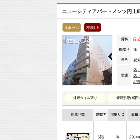
ニューシティアパートメンツ円上
礼金ゼロ
2階以上
5.
賃料
間取り
1K
住所
愛
名
交通
名
J
外観タイル張り
管理形態(巡回)
間取り図
階数
間取り
面積
6階
1K
29.4