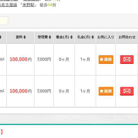
鉄名古屋線
『
米野駅
』 徒歩
14
分
賃料
管理費
敷金(月)
礼金(月)
お気に入り
お問合わせ
お
m
106,000
7,000円
0ヶ月
1ヶ月
2
円
お
m
106,000
7,000円
0ヶ月
1ヶ月
2
円
新】