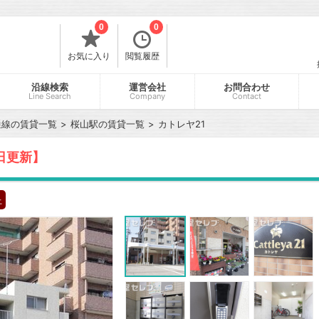
0
0
お気に入り
閲覧履歴
沿線検索
運営会社
お問合わせ
Line Search
Company
Contact
通線の賃貸一覧
桜山駅の賃貸一覧
カトレヤ21
6日更新】
上