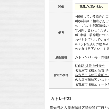
設備
専用ゴミ置き場あり
※掲載している物件が
※掲載詳細に相違があ
※こちらのお部屋情報
てお問い合わせくださ
備考
※駐車場、駐輪場につ
わせをお待ちしていま
※ペット相談可の物件や
ので御注意下さい。お
カトレヤ21 - 毎日情報
最新情報
桜山駅 賃貸 学生物件
名古屋市瑞穂区 賃貸 
名古屋市瑞穂区 宅配ボ
付近の物件
名古屋市瑞穂区 バスト
名古屋市瑞穂区 オート
カトレヤ21
愛知県名古屋市瑞穂区瑞穂通1丁目6-