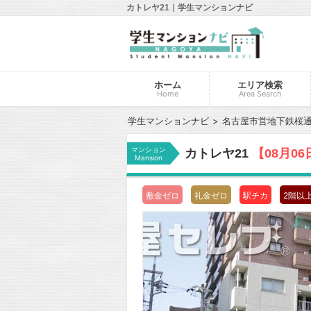
カトレヤ21｜学生マンションナビ
ホーム
エリア検索
Home
Area Search
学生マンションナビ
名古屋市営地下鉄桜
マンション
カトレヤ21
【08月0
Mansion
敷金ゼロ
礼金ゼロ
駅チカ
2階以