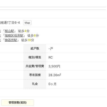
瑞穂通1丁目6-4
Map
線
『
桜山駅
』 徒歩
4
分
線
『
瑞穂区役所駅
』 徒歩
8
分
線
『
御器所駅
』 徒歩
19
分
総戸数
-戸
種別/構造
RC
共益費/管理費
3,500円
2
専有面積
28.26m
礼金
0ヶ月
管理形態(巡回)