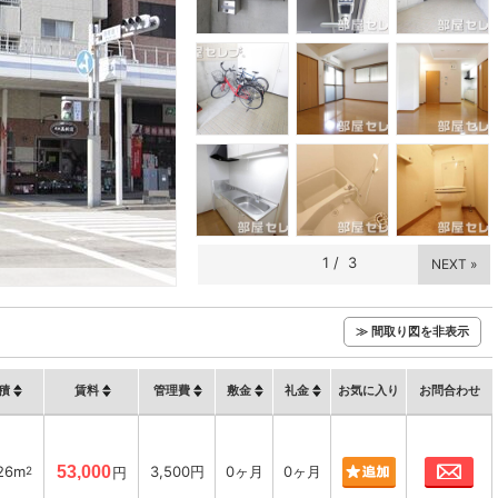
1
/
3
NEXT »
≫ 間取り図を非表示
積
賃料
管理費
敷金
礼金
お気に入り
お問合わせ
お
26m
53,000
3,500円
0ヶ月
0ヶ月
2
円