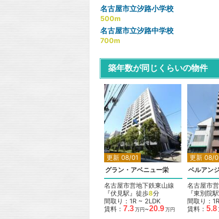
名古屋市立汐路小学校
500m
名古屋市立汐路中学校
700m
築年数が同じくらいの物件
更新 08/01
更新 08/0
グラン・アベニュー栄
ベルアン
名古屋市営地下鉄東山線
名古屋市営
『伏見駅』徒歩
8
分
『東別院駅
間取り：1R ~ 2LDK
間取り：1
7.3
20.9
5.8
賃料：
~
賃料：
万円
万円