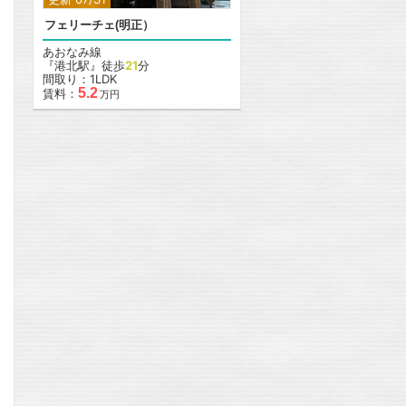
フェリーチェ(明正）
あおなみ線
『港北駅』徒歩
21
分
間取り：1LDK
5.2
賃料：
万円