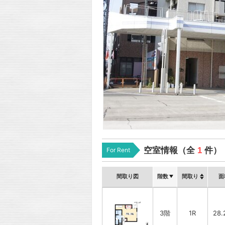
空室情報（全
1
件）
For Rent
間取り図
階数
間取り
面
3階
1R
28.