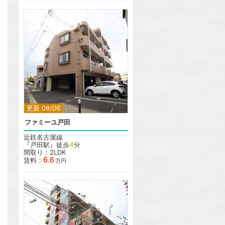
更新 08/06
ファミーユ戸田
近鉄名古屋線
『戸田駅』徒歩
4
分
間取り：2LDK
6.6
賃料：
万円