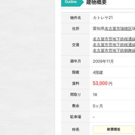
建物概要
Outline
カトレヤ21
物件名
愛知県
名古屋市
瑞穂区
住所
名古屋市営地下鉄桜通
名古屋市営地下鉄桜通
交通
名古屋市営地下鉄鶴舞
築年月
2009年11月
階建
4階建
53,000
賃料
円
間取り
1R
敷金
0ヶ月
駐車場
-
特長
耐震構造