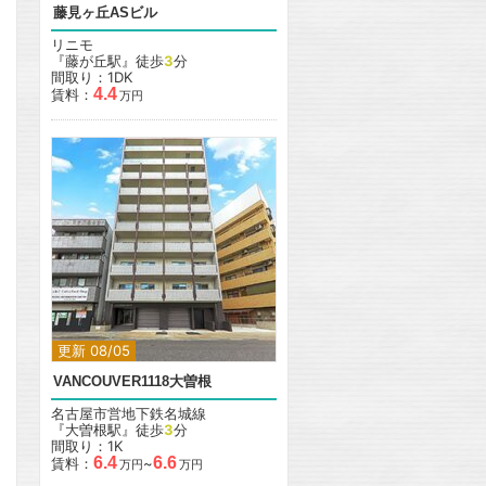
藤見ヶ丘ASビル
リニモ
『藤が丘駅』徒歩
3
分
間取り：1DK
4.4
賃料：
万円
更新 08/05
VANCOUVER1118大曽根
名古屋市営地下鉄名城線
『大曽根駅』徒歩
3
分
間取り：1K
6.4
6.6
賃料：
~
万円
万円