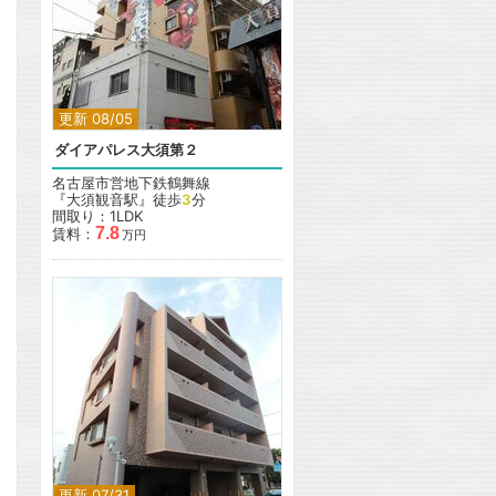
更新 08/05
ダイアパレス大須第２
名古屋市営地下鉄鶴舞線
『大須観音駅』徒歩
3
分
間取り：1LDK
7.8
賃料：
万円
更新 07/31