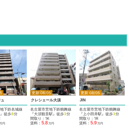
5
更新 08/05
更新 08/05
ジュ
クレシェール大須
JIN
地下鉄名城線
名古屋市営地下鉄鶴舞線
名古屋市営地下鉄鶴舞線
』徒歩
8
分
『大須観音駅』徒歩
3
分
『上小田井駅』徒歩
3
分
R
間取り：1K
間取り：1R
5.8
5.9
賃料：
賃料：
万円
万円
万円