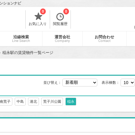
ンションナビ
0
0
お気に入り
閲覧履歴
沿線検索
運営会社
お問合わせ
Line Search
Company
Contact
稲永駅の賃貸物件一覧ページ
並び替え：
表示棟数：
南荒子
中島
港北
荒子川公園
稲永