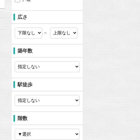
広さ
～
築年数
駅徒歩
階数