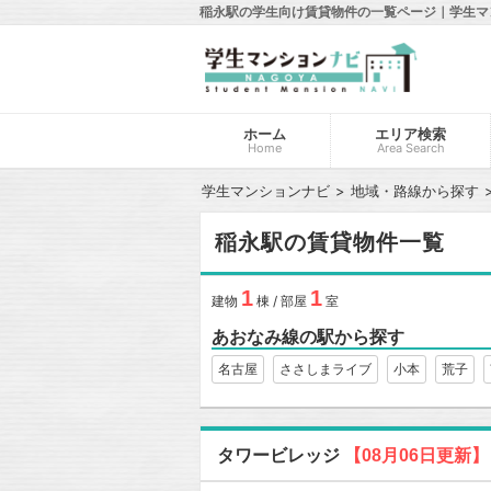
稲永駅の学生向け賃貸物件の一覧ページ｜学生マ
ホーム
エリア検索
Home
Area Search
学生マンションナビ
地域・路線から探す
稲永駅の賃貸物件一覧
1
1
建物
棟 / 部屋
室
あおなみ線の駅から探す
名古屋
ささしまライブ
小本
荒子
タワービレッジ
【08月06日更新】