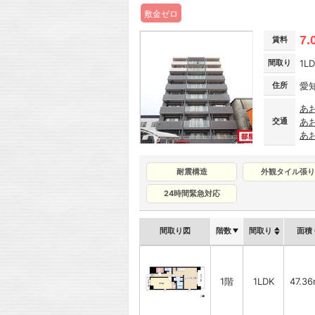
敷金ゼロ
7.
賃料
間取り
1L
住所
愛
あ
交通
あ
あ
耐震構造
外観タイル張り
24時間緊急対応
間取り図
階数
間取り
面積
1階
1LDK
47.3