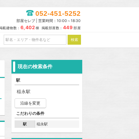
052-451-5252
部屋セレブ | 営業時間：10:00～18:30
6,402
449
掲載建物数：
棟 掲載部屋数：
部屋
現在の検索条件
駅
稲永駅
沿線を変更
こだわりの条件
駅
稲永駅