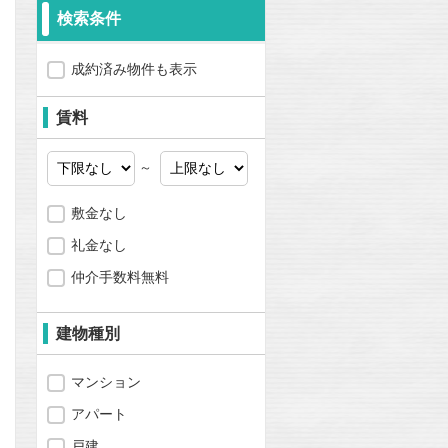
検索条件
成約済み物件も表示
賃料
～
敷金なし
礼金なし
仲介手数料無料
建物種別
マンション
問合わせ
アパート
戸建