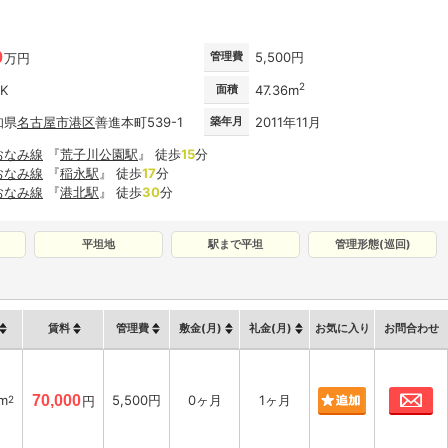
0
管理費
5,500円
万円
2
DK
面積
47.36m
知県
名古屋市
港区
善進本町539-1
築年月
2011年11月
おなみ線
『
荒子川公園駅
』 徒歩
15
分
おなみ線
『
稲永駅
』 徒歩
17
分
おなみ線
『
港北駅
』 徒歩
30
分
平坦地
駅まで平坦
管理形態(巡回)
賃料
管理費
敷金(月)
礼金(月)
お気に入り
お問合わせ
お
6m
70,000
5,500円
0ヶ月
1ヶ月
2
円