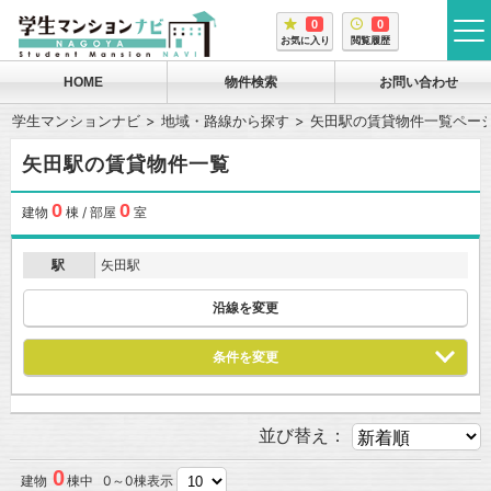
0
0
tog
お気に入り
閲覧履歴
me
HOME
物件検索
お問い合わせ
学生マンションナビ
地域・路線から探す
矢田駅の賃貸物件一覧ペー
矢田駅の賃貸物件一覧
0
0
建物
棟 / 部屋
室
駅
矢田駅
沿線を変更
条件を変更
並び替え：
0
建物
棟中 0～0棟表示