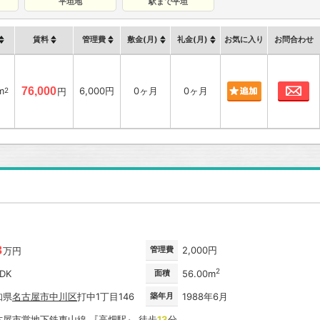
平坦地
駅まで平坦
賃料
管理費
敷金(月)
礼金(月)
お気に入り
お問合わせ
お
m
76,000
6,000円
0ヶ月
0ヶ月
2
円
3
管理費
2,000円
万円
2
LDK
面積
56.00m
知県
名古屋市
中川区
打中1丁目146
築年月
1988年6月
古屋市営地下鉄東山線
『
高畑駅
』 徒歩
13
分