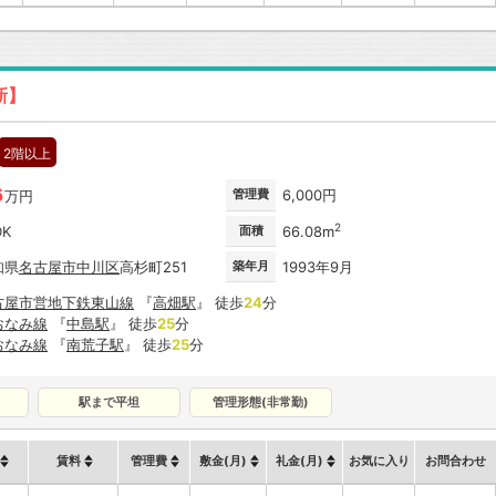
新】
2階以上
6
管理費
6,000円
万円
2
DK
面積
66.08m
知県
名古屋市
中川区
高杉町251
築年月
1993年9月
古屋市営地下鉄東山線
『
高畑駅
』 徒歩
24
分
おなみ線
『
中島駅
』 徒歩
25
分
おなみ線
『
南荒子駅
』 徒歩
25
分
駅まで平坦
管理形態(非常勤)
賃料
管理費
敷金(月)
礼金(月)
お気に入り
お問合わせ