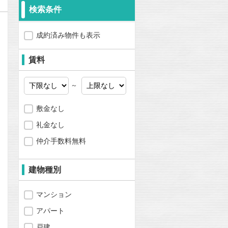
検索条件
成約済み物件も表示
賃料
～
敷金なし
礼金なし
仲介手数料無料
建物種別
マンション
問合わせ
アパート
戸建