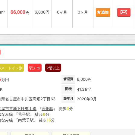
お
8m
66,000
6,000円
0ヶ月
0ヶ月
2
円
】
バス・トイレ別
駅チカ
2階以上
6
管理費
6,000円
万円
2
DK
面積
41.31m
知県
名古屋市
中川区
高畑2丁目63
築年月
2020年9月
古屋市営地下鉄東山線
『
高畑駅
』 徒歩
4
分
おなみ線
『
荒子駅
』 徒歩
6
分
おなみ線
『
南荒子駅
』 徒歩
15
分