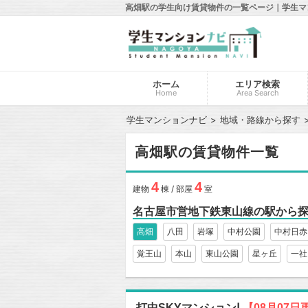
高畑駅の学生向け賃貸物件の一覧ページ｜学生マ
ホーム
エリア検索
Home
Area Search
学生マンションナビ
地域・路線から探す
高畑駅の賃貸物件一覧
4
4
建物
棟 / 部屋
室
名古屋市営地下鉄東山線の駅から
高畑
八田
岩塚
中村公園
中村日赤
覚王山
本山
東山公園
星ヶ丘
一社
打中SKYマンションⅠ
【08月07日