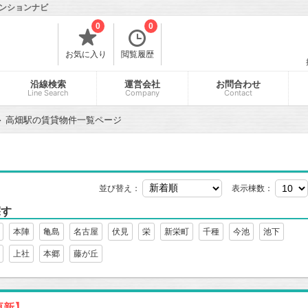
ンションナビ
0
0
お気に入り
閲覧履歴
沿線検索
運営会社
お問合わせ
Line Search
Company
Contact
高畑駅の賃貸物件一覧ページ
並び替え：
表示棟数：
探す
本陣
亀島
名古屋
伏見
栄
新栄町
千種
今池
池下
上社
本郷
藤が丘
更新】