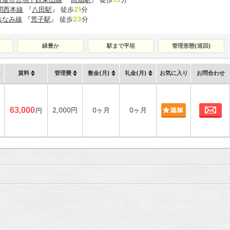
R関西本線
『
八田駅
』 徒歩
21
分
おなみ線
『
荒子駅
』 徒歩
23
分
緑豊か
駅まで平坦
管理形態(巡回)
賃料
管理費
敷金(月)
礼金(月)
お気に入り
お問合わせ
お
63,000
2,000円
0ヶ月
0ヶ月
円