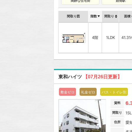
閑静な住宅街
始発駅
間取り図
階数
間取り
面積
4階
1LDK
41.31
東和ハイツ
【07月26日更新】
敷金ゼロ
礼金ゼロ
バス・トイレ別
6.
賃料
間取り
1S
住所
愛
名