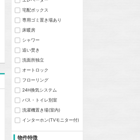
宅配ボックス
専用ゴミ置き場あり
床暖房
問合わせ
シャワー
追い焚き
洗面所独立
オートロック
フローリング
24H換気システム
バス・トイレ別室
洗濯機置き場(室内)
インターホン(TVモニター付)
物件特徴