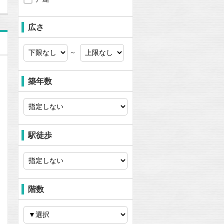
広さ
～
築年数
駅徒歩
階数