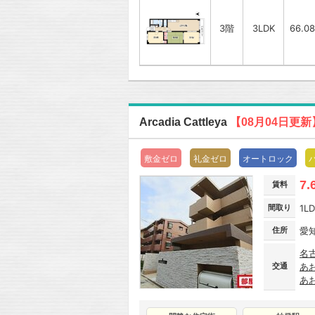
3階
3LDK
66.0
Arcadia Cattleya
【08月04日更新
敷金ゼロ
礼金ゼロ
オートロック
7.
賃料
間取り
1L
住所
愛
名
交通
あ
あ