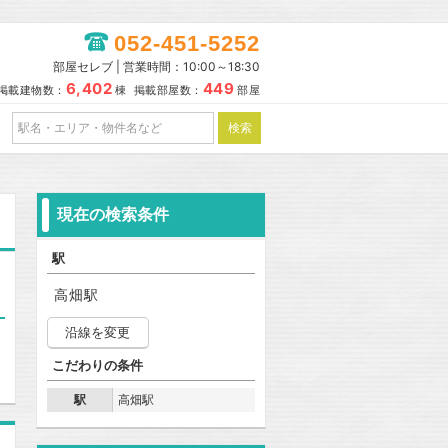
052-451-5252
部屋セレブ | 営業時間：10:00～18:30
6,402
449
掲載建物数：
棟 掲載部屋数：
部屋
現在の検索条件
駅
高畑駅
沿線を変更
こだわりの条件
駅
高畑駅