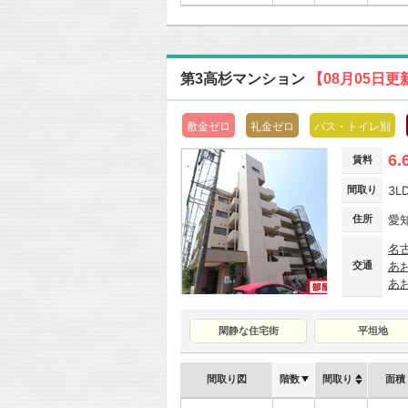
第3高杉マンション
【08月05日更
敷金ゼロ
礼金ゼロ
バス・トイレ別
6.
賃料
間取り
3L
住所
愛
名
交通
あ
あ
閑静な住宅街
平坦地
間取り図
階数
間取り
面積