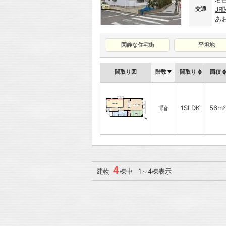
交通
J
あ
閑静な住宅街
平坦地
間取り図
階数
間取り
面積
1階
1SLDK
56m
2
4
建物
棟中 1～4棟表示