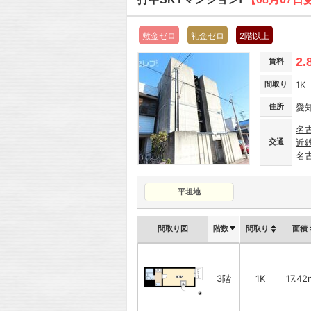
敷金ゼロ
礼金ゼロ
2階以上
2.
賃料
間取り
1K
住所
愛
名
交通
近
名
平坦地
間取り図
階数
間取り
面積
3階
1K
17.42