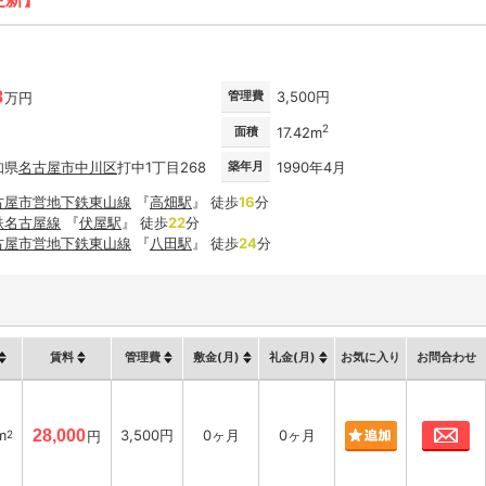
8
管理費
3,500円
万円
2
面積
17.42m
知県
名古屋市
中川区
打中1丁目268
築年月
1990年4月
古屋市営地下鉄東山線
『
高畑駅
』 徒歩
16
分
鉄名古屋線
『
伏屋駅
』 徒歩
22
分
古屋市営地下鉄東山線
『
八田駅
』 徒歩
24
分
賃料
管理費
敷金(月)
礼金(月)
お気に入り
お問合わせ
お
m
28,000
3,500円
0ヶ月
0ヶ月
2
円