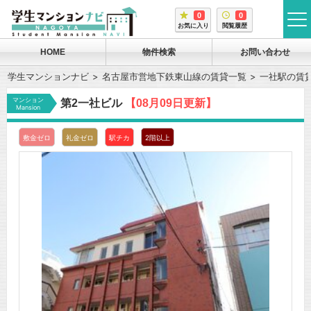
0
0
tog
お気に入り
閲覧履歴
me
HOME
物件検索
お問い合わせ
学生マンションナビ
名古屋市営地下鉄東山線の賃貸一覧
一社駅の賃
マンション
第2一社ビル
【08月09日更新】
Mansion
敷金ゼロ
礼金ゼロ
駅チカ
2階以上