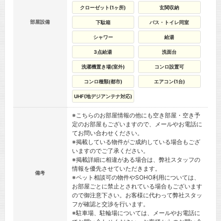
クローゼット(1ヶ所)
玄関収納
部屋設備
下駄箱
バス・トイレ同室
シャワー
給湯
3点給湯
洗面台
洗濯機置き場(室外)
コンロ設置可
コンロ種類(都市)
エアコン(1台)
UHF(地デジアンテナ対応)
※こちらのお部屋情報の他にも空き部屋・空き予
定のお部屋もございますので、メールやお電話に
てお問い合わせください。
※掲載している物件がご成約している場合もござ
いますのでご了承ください。
※掲載詳細に相違がある場合は、弊社スタッフの
情報を優先させていただきます。
備考
※ペット相談可の物件やSOHO利用については、
お部屋ごとに禁止とされている場合もございます
ので御注意下さい。お客様に代わって弊社スタッ
フが確認と交渉を行います。
※駐車場、駐輪場については、メールやお電話に