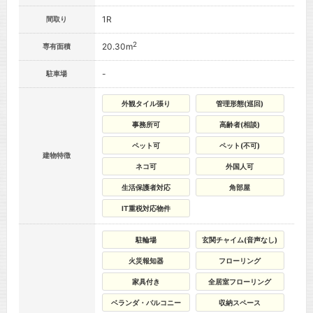
1R
間取り
2
20.30m
専有面積
-
駐車場
外観タイル張り
管理形態(巡回)
事務所可
高齢者(相談)
ペット可
ペット(不可)
建物特徴
ネコ可
外国人可
生活保護者対応
角部屋
IT重税対応物件
駐輪場
玄関チャイム(音声なし)
火災報知器
フローリング
家具付き
全居室フローリング
ベランダ・バルコニー
収納スペース