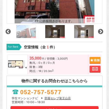
1Ｆに鉄板焼きがあります。
For Rent
空室情報（全
1
件）
35,000
/ 管理費：3,000円
追加
円
敷/礼：0ヶ月 / 0ヶ月
階 数：3階
お問
2
間/広：1R / 20.3m
物件に関するお問合わせはこちらから
052-757-5577
学生マンションナビ
部屋セレブ覚王山店
営業時間：10:00～18:30