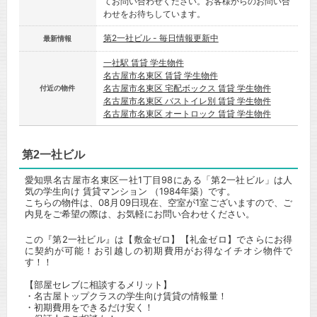
てお問い合わせください。お客様からのお問い合
わせをお待ちしています。
第2一社ビル - 毎日情報更新中
最新情報
一社駅 賃貸 学生物件
名古屋市名東区 賃貸 学生物件
名古屋市名東区 宅配ボックス 賃貸 学生物件
付近の物件
名古屋市名東区 バストイレ別 賃貸 学生物件
名古屋市名東区 オートロック 賃貸 学生物件
第2一社ビル
愛知県名古屋市名東区一社1丁目98にある「第2一社ビル」は人
気の学生向け 賃貸マンション （1984年築）です。
こちらの物件は、08月09日現在、空室が1室ございますので、ご
内見をご希望の際は、お気軽にお問い合わせください。
この『第2一社ビル』は【敷金ゼロ】【礼金ゼロ】でさらにお得
に契約が可能！お引越しの初期費用がお得なイチオシ物件で
す！！
【部屋セレブに相談するメリット】
・名古屋トップクラスの学生向け賃貸の情報量！
・初期費用をできるだけ安く！