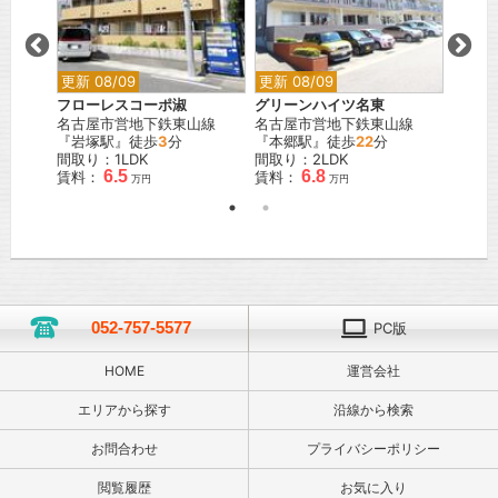
更新 08/09
更新 08/09
フローレスコーポ淑
グリーンハイツ名東
名古屋市営地下鉄東山線
名古屋市営地下鉄東山線
『岩塚駅』徒歩
3
分
『本郷駅』徒歩
22
分
間取り：1LDK
間取り：2LDK
6.5
6.8
賃料：
賃料：
万円
万円
052-757-5577
PC版
HOME
運営会社
エリアから探す
沿線から検索
お問合わせ
プライバシーポリシー
閲覧履歴
お気に入り