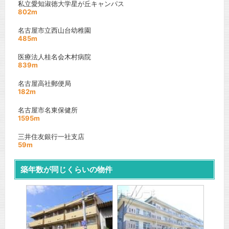
私立愛知淑徳大学星が丘キャンパス
802m
名古屋市立西山台幼稚園
485m
医療法人桂名会木村病院
839m
名古屋高社郵便局
182m
名古屋市名東保健所
1595m
三井住友銀行一社支店
59m
築年数が同じくらいの物件
更新 0
丸の内
山線
名古屋
『丸の
間取り
賃料：