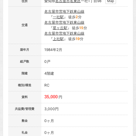
愛知県
名古屋市
名東区
一社1丁目98
Map
住所
名古屋市営地下鉄東山線
『
一社駅
』 徒歩
2
分
名古屋市営地下鉄東山線
交通
『
星ヶ丘駅
』 徒歩
15
分
名古屋市営地下鉄東山線
『
上社駅
』 徒歩
19
分
1984年2月
築年月
0戸
総戸数
4階建
階建
RC
種別/構造
35,000
円
賃料
3,000円
共益費/管理費
0ヶ月
敷金
0ヶ月
礼金