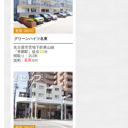
更新 08/07
グリーンハイツ名東
名古屋市営地下鉄東山線
『本郷駅』徒歩
22
分
間取り：2LDK
6.8
賃料：
万円
更新 08/07