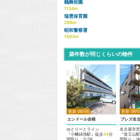
鶴舞街園
1134m
瑞雲保育園
288m
昭和警察署
1563m
築年数が同じくらいの物件
更新 08/06
更新 08/0
エンドール吉根
プレズ名古
ゆとりーとライン
名古屋市営
『小幡緑地駅』徒歩
34
分
『覚王山駅
間取り：2LDK
間取り：1