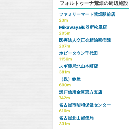
フォルトゥーナ荒畑の周辺施設
ファミリーマート荒畑駅前店
23m
Mikawaya御器所松風店
295m
医療法人交正会精治寮病院
297m
ホビータウン千代田
1156m
スギ薬局北山本町店
381m
（株）鈴屋
690m
瀬戸信用金庫恵方支店
742m
名古屋市昭和保健センター
616m
名古屋北山郵便局
331m