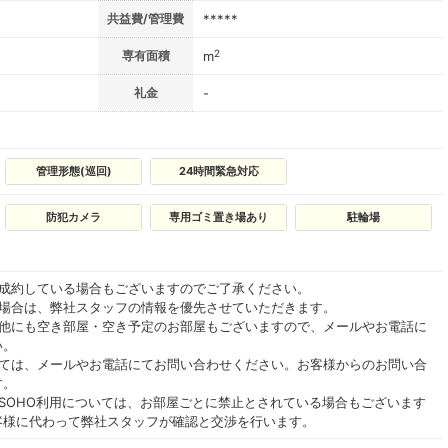
共益費/管理費
*****
2
専有面積
m
礼金
-
管理形態(巡回)
24時間緊急対応
防犯カメラ
専用ゴミ置き場あり
駐輪場
ご成約している場合もございますのでご了承ください。
る場合は、弊社スタッフの情報を優先させていただきます。
の他にも空き部屋・空き予定のお部屋もございますので、メールやお電話に
い。
いては、メールやお電話にてお問い合わせください。お客様からのお問い合
す。
SOHO利用については、お部屋ごとに禁止とされている場合もございます
客様に代わって弊社スタッフが確認と交渉を行います。