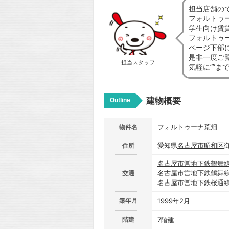
担当店舗の
フォルトゥ
学生向け賃
フォルトゥ
ページ下部
是非一度ご
担当スタッフ
気軽に””ま
建物概要
Outline
フォルトゥーナ荒畑
物件名
愛知県
名古屋市
昭和区
住所
名古屋市営地下鉄鶴舞
名古屋市営地下鉄鶴舞
交通
名古屋市営地下鉄桜通
築年月
1999年2月
階建
7階建