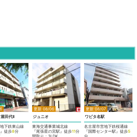
6
更新 08/06
更新 08/07
屋田代Ⅱ
ジュニオ
ワピタ名駅
地下鉄東山線
東海交通事業城北線
名古屋市営地下鉄桜通線
』徒歩
8
分
『尾張星の宮駅』徒歩
11
分
『国際センター駅』徒歩
5
K
間取り：3LDK
分