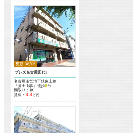
更新 08/06
プレズ名古屋田代Ⅱ
名古屋市営地下鉄東山線
『覚王山駅』徒歩
8
分
間取り：1K
3.8
賃料：
万円