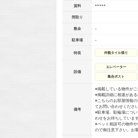
賃料
*****
間取り
敷金
-
駐車場
-
特長
外観タイル張り
エレベーター
設備
集合ポスト
※掲載している物件が
※掲載詳細に相違があ
※こちらのお部屋情報
てお問い合わせくださ
備考
※駐車場、駐輪場につ
わせをお待ちしていま
※ペット相談可の物件や
ので御注意下さい。お