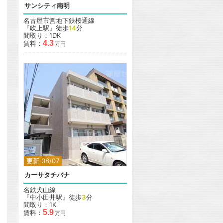
サンシティ南明
名古屋市営地下鉄桜通線
『吹上駅』徒歩
14
分
間取り：1DK
4.3
賃料：
万円
更新 08/07
カーサタチバナ
名鉄犬山線
『中小田井駅』徒歩
3
分
間取り：1K
5.9
賃料：
万円