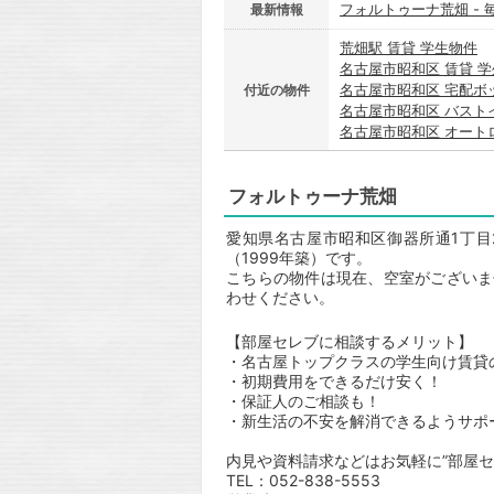
フォルトゥーナ荒畑 -
最新情報
荒畑駅 賃貸 学生物件
名古屋市昭和区 賃貸 
名古屋市昭和区 宅配ボ
付近の物件
名古屋市昭和区 バスト
名古屋市昭和区 オート
フォルトゥーナ荒畑
愛知県名古屋市昭和区御器所通1丁目
（1999年築）です。
こちらの物件は現在、空室がございま
わせください。
【部屋セレブに相談するメリット】
・名古屋トップクラスの学生向け賃貸
・初期費用をできるだけ安く！
・保証人のご相談も！
・新生活の不安を解消できるようサポ
内見や資料請求などはお気軽に”部屋セ
TEL：052-838-5553