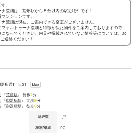
です。
ーナ荒畑は、荒畑駅から５分以内の駅近物件です！
貸マンションです。
ーナ荒畑は現在、ご案内できる空室がございません。
にフォルトゥーナ荒畑と特徴が似た物件をご案内しておりますので、
覧になってください。内見や掲載されていない情報等については、お
でご連絡ください！
御器所通1丁目21
Map
線
『
荒畑駅
』 徒歩
2
分
線
『
御器所駅
』 徒歩
9
分
線
『
御器所駅
』 徒歩
9
分
総戸数
-戸
種別/構造
RC