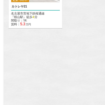
カトレヤ21
名古屋市営地下鉄桜通線
『桜山駅』徒歩
4
分
間取り：1R
5.3
賃料：
万円