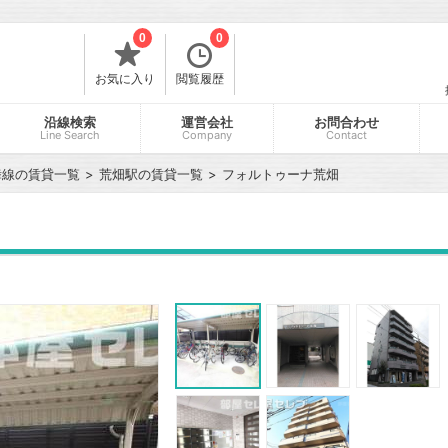
0
0
お気に入り
閲覧履歴
沿線検索
運営会社
お問合わせ
Line Search
Company
Contact
舞線の賃貸一覧
荒畑駅の賃貸一覧
フォルトゥーナ荒畑