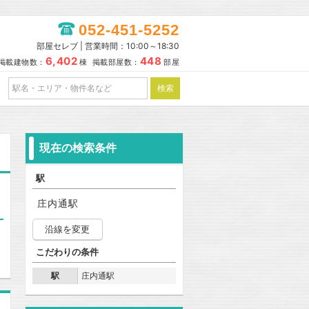
052-451-5252
部屋セレブ | 営業時間：10:00～18:30
6,402
448
掲載建物数：
棟 掲載部屋数：
部屋
現在の検索条件
駅
庄内通駅
沿線を変更
こだわりの条件
駅
庄内通駅