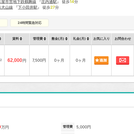
古屋市営地下鉄鶴舞線
『
庄内通駅
』 徒歩
14
分
鉄犬山線
『
下小田井駅
』 徒歩
27
分
24時間緊急対応
賃料
管理費
敷金(月)
礼金(月)
お気に入り
お問合わせ
お
62,000
7,500円
0ヶ月
0ヶ月
2
円
9
管理費
5,000円
万円