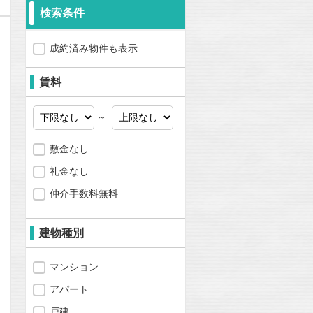
検索条件
成約済み物件も表示
賃料
～
敷金なし
礼金なし
仲介手数料無料
建物種別
マンション
問合わせ
アパート
戸建