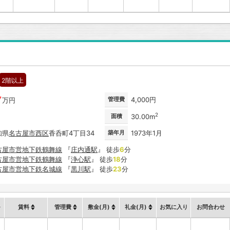
2階以上
7
管理費
4,000円
万円
2
面積
30.00m
知県
名古屋市
西区
香呑町4丁目34
築年月
1973年1月
古屋市営地下鉄鶴舞線
『
庄内通駅
』 徒歩
6
分
古屋市営地下鉄鶴舞線
『
浄心駅
』 徒歩
18
分
古屋市営地下鉄名城線
『
黒川駅
』 徒歩
23
分
賃料
管理費
敷金(月)
礼金(月)
お気に入り
お問合わせ