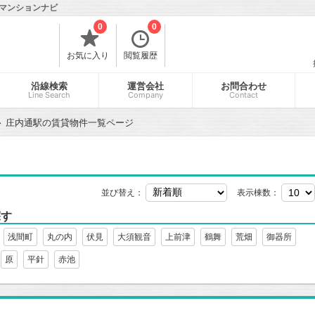
マンションナビ
0
0
お気に入り
閲覧履歴
沿線検索
運営会社
お問合わせ
Line Search
Company
Contact
庄内通駅の賃貸物件一覧ページ
並び替え：
表示棟数：
探す
浅間町
丸の内
伏見
大須観音
上前津
鶴舞
荒畑
御器所
原
平針
赤池