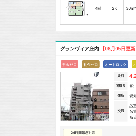
4階
2K
30m
2
グランヴィア庄内
【08月05日更
敷金ゼロ
礼金ゼロ
オートロック
4.
賃料
間取り
1R
住所
愛
名
交通
名
名
24時間緊急対応