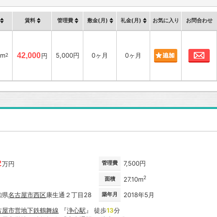
賃料
管理費
敷金(月)
礼金(月)
お気に入り
お問合わせ
お
6m
42,000
5,000円
0ヶ月
0ヶ月
2
円
2
管理費
7,500円
万円
2
面積
27.10m
知県
名古屋市
西区
康生通２丁目28
築年月
2018年5月
古屋市営地下鉄鶴舞線
『
浄心駅
』 徒歩
13
分