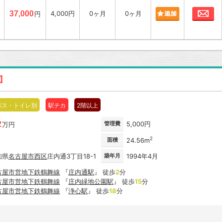
お
37,000
4,000円
0ヶ月
0ヶ月
円
新】
バス・トイレ別
駅チカ
2階以上
2
管理費
5,000円
万円
2
面積
24.56m
知県
名古屋市
西区
庄内通3丁目18-1
築年月
1994年4月
古屋市営地下鉄鶴舞線
『
庄内通駅
』 徒歩
2
分
古屋市営地下鉄鶴舞線
『
庄内緑地公園駅
』 徒歩
15
分
古屋市営地下鉄鶴舞線
『
浄心駅
』 徒歩
18
分