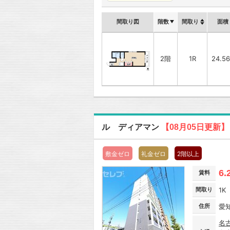
間取り図
階数
間取り
面積
2階
1R
24.5
ル ディアマン
【08月05日更新】
敷金ゼロ
礼金ゼロ
2階以上
6.
賃料
間取り
1K
住所
愛
名