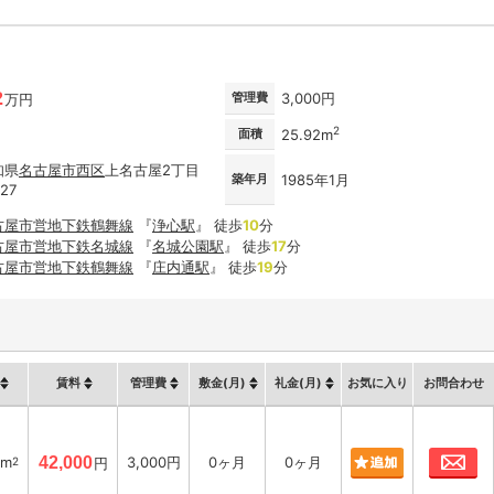
2
管理費
3,000円
万円
2
面積
25.92m
知県
名古屋市
西区
上名古屋2丁目
築年月
1985年1月
-27
古屋市営地下鉄鶴舞線
『
浄心駅
』 徒歩
10
分
古屋市営地下鉄名城線
『
名城公園駅
』 徒歩
17
分
古屋市営地下鉄鶴舞線
『
庄内通駅
』 徒歩
19
分
賃料
管理費
敷金(月)
礼金(月)
お気に入り
お問合わせ
お
2m
42,000
3,000円
0ヶ月
0ヶ月
2
円