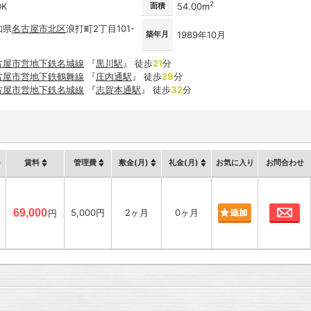
2
DK
面積
54.00m
知県
名古屋市
北区
浪打町2丁目101-
築年月
1989年10月
古屋市営地下鉄名城線
『
黒川駅
』 徒歩
21
分
古屋市営地下鉄鶴舞線
『
庄内通駅
』 徒歩
29
分
古屋市営地下鉄名城線
『
志賀本通駅
』 徒歩
32
分
賃料
管理費
敷金(月)
礼金(月)
お気に入り
お問合わせ
お
69,000
5,000円
2ヶ月
0ヶ月
円