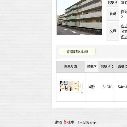
間取り
3L
愛
住所
2
名
交通
名
名
管理形態(巡回)
間取り図
階数
間取り
面積
4階
3LDK
54m
2
5
建物
棟中 1～5棟表示