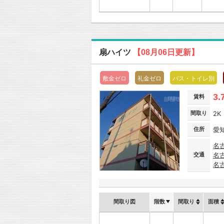
扇ハイツ
【08月06日更新】
敷金ゼロ
礼金ゼロ
バス・トイレ別
3.
賃料
間取り
2K
住所
愛
名
交通
名
名
間取り図
階数
間取り
面積