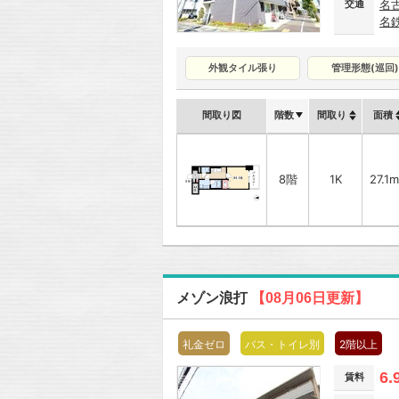
交通
名
名
外観タイル張り
管理形態(巡回)
間取り図
階数
間取り
面積
8階
1K
27.1m
メゾン浪打
【08月06日更新】
礼金ゼロ
バス・トイレ別
2階以上
6.
賃料