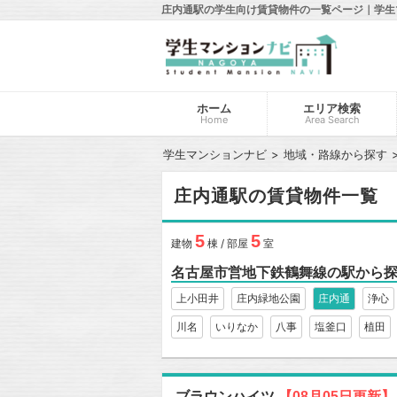
庄内通駅の学生向け賃貸物件の一覧ページ｜学生
ホーム
エリア検索
Home
Area Search
学生マンションナビ
地域・路線から探す
庄内通駅の賃貸物件一覧
5
5
建物
棟 / 部屋
室
名古屋市営地下鉄鶴舞線の駅から
上小田井
庄内緑地公園
庄内通
浄心
川名
いりなか
八事
塩釜口
植田
ブラウンハイツ
【08月05日更新】