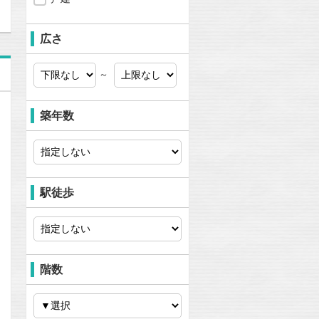
広さ
～
築年数
駅徒歩
階数