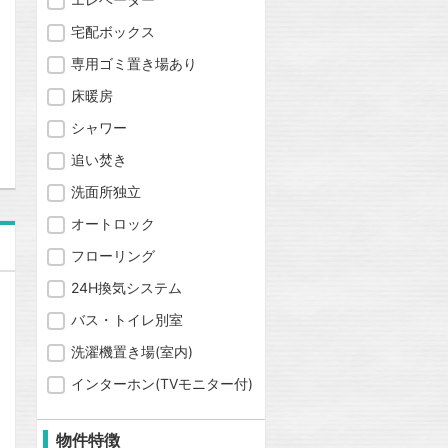
宅配ボックス
専用ゴミ置き場あり
床暖房
問合わせ
シャワー
追い焚き
洗面所独立
オートロック
フローリング
24H換気システム
バス・トイレ別室
洗濯機置き場(室内)
インターホン(TVモニター付)
物件特徴