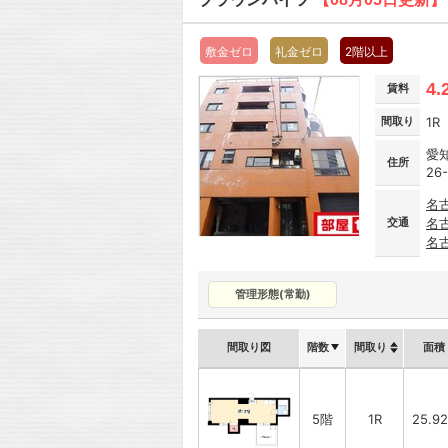
敷金ゼロ
礼金ゼロ
2階以上
4.
賃料
間取り
1R
愛
住所
26
名
交通
名
名
管理形態(常勤)
間取り図
階数
間取り
面積
5階
1R
25.9