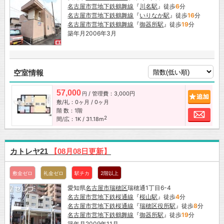
名古屋市営地下鉄鶴舞線
『
川名駅
』徒歩
6
分
名古屋市営地下鉄鶴舞線
『
いりなか駅
』徒歩
16
分
名古屋市営地下鉄鶴舞線
『
御器所駅
』徒歩
19
分
築年月2006年3月
空室情報
57,000
/ 管理費：3,000円
追加
円
敷/礼：0ヶ月 / 0ヶ月
階 数：1階
お問
2
間/広：1K / 31.18m
カトレヤ21
【08月08日更新】
敷金ゼロ
礼金ゼロ
駅チカ
2階以上
愛知県
名古屋市
瑞穂区
瑞穂通1丁目6-4
名古屋市営地下鉄桜通線
『
桜山駅
』徒歩
4
分
名古屋市営地下鉄桜通線
『
瑞穂区役所駅
』徒歩
8
分
名古屋市営地下鉄鶴舞線
『
御器所駅
』徒歩
19
分
築年月2009年11月