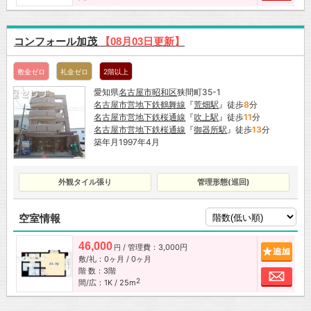
コンフォール加茂
【08月03日更新】
敷金ゼロ
礼金ゼロ
2階以上
愛知県
名古屋市
昭和区
狭間町35-1
名古屋市営地下鉄鶴舞線
『
荒畑駅
』徒歩
8
分
名古屋市営地下鉄桜通線
『
吹上駅
』徒歩
11
分
名古屋市営地下鉄桜通線
『
御器所駅
』徒歩
13
分
築年月1997年4月
外観タイル張り
管理形態(巡回)
空室情報
46,000
/ 管理費：3,000円
追加
円
敷/礼：0ヶ月 / 0ヶ月
階 数：3階
お問
2
間/広：1K / 25m