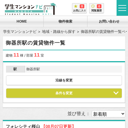
0
0
tog
お気に入り
閲覧履歴
me
HOME
物件検索
お問い合わせ
学生マンションナビ
地域・路線から探す
御器所駅の賃貸物件一覧ペ
御器所駅の賃貸物件一覧
11
11
建物
棟 / 部屋
室
駅
御器所駅
沿線を変更
条件を変更
並び替え：
フォレシティ桜山
【08月07日更新】