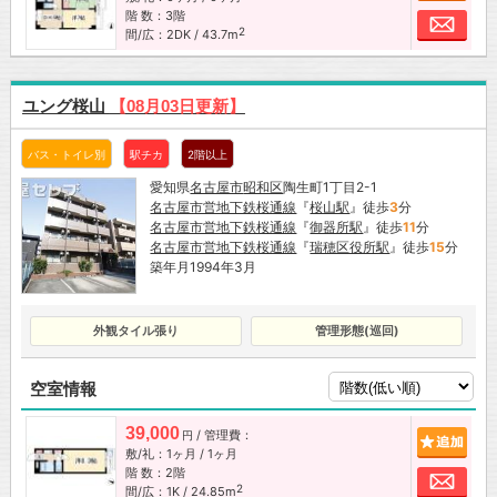
階 数：3階
お問
2
間/広：2DK / 43.7m
ユング桜山
【08月03日更新】
バス・トイレ別
駅チカ
2階以上
愛知県
名古屋市
昭和区
陶生町1丁目2-1
名古屋市営地下鉄桜通線
『
桜山駅
』徒歩
3
分
名古屋市営地下鉄桜通線
『
御器所駅
』徒歩
11
分
名古屋市営地下鉄桜通線
『
瑞穂区役所駅
』徒歩
15
分
築年月1994年3月
外観タイル張り
管理形態(巡回)
空室情報
39,000
/ 管理費：
追加
円
敷/礼：1ヶ月 / 1ヶ月
階 数：2階
お問
2
間/広：1K / 24.85m