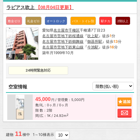
ラピアス吹上
【08月04日更新】
敷金ゼロ
礼金ゼロ
オートロック
バス・トイレ別
駅チカ
2階以上
愛知県
名古屋市
千種区
千種通7丁目23
名古屋市営地下鉄桜通線
『
吹上駅
』徒歩
1
分
名古屋市営地下鉄鶴舞線
『
御器所駅
』徒歩
13
分
名古屋市営地下鉄東山線
『
今池駅
』徒歩
16
分
築年月1999年10月
24時間緊急対応
空室情報
45,000
/ 管理費：5,000円
追加
円
敷/礼：0ヶ月 / 0ヶ月
階 数：2階
お問
2
間/広：1K / 24.92m
11
建物
棟中 1～10棟表示