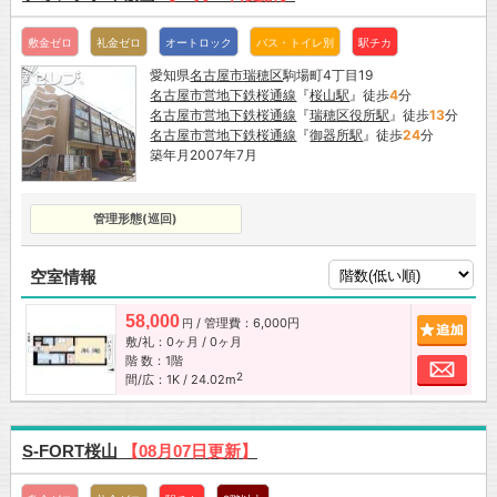
敷金ゼロ
礼金ゼロ
オートロック
バス・トイレ別
駅チカ
愛知県
名古屋市
瑞穂区
駒場町4丁目19
名古屋市営地下鉄桜通線
『
桜山駅
』徒歩
4
分
名古屋市営地下鉄桜通線
『
瑞穂区役所駅
』徒歩
13
分
名古屋市営地下鉄桜通線
『
御器所駅
』徒歩
24
分
築年月2007年7月
管理形態(巡回)
空室情報
58,000
/ 管理費：6,000円
追加
円
敷/礼：0ヶ月 / 0ヶ月
階 数：1階
お問
2
間/広：1K / 24.02m
S-FORT桜山
【08月07日更新】