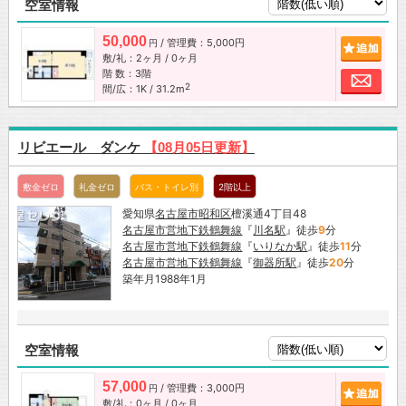
空室情報
50,000
/ 管理費：5,000円
追加
円
敷/礼：2ヶ月 / 0ヶ月
階 数：3階
お問
2
間/広：1K / 31.2m
リビエール ダンケ
【08月05日更新】
敷金ゼロ
礼金ゼロ
バス・トイレ別
2階以上
愛知県
名古屋市
昭和区
檀溪通4丁目48
名古屋市営地下鉄鶴舞線
『
川名駅
』徒歩
9
分
名古屋市営地下鉄鶴舞線
『
いりなか駅
』徒歩
11
分
名古屋市営地下鉄鶴舞線
『
御器所駅
』徒歩
20
分
築年月1988年1月
空室情報
57,000
/ 管理費：3,000円
追加
円
敷/礼：0ヶ月 / 0ヶ月