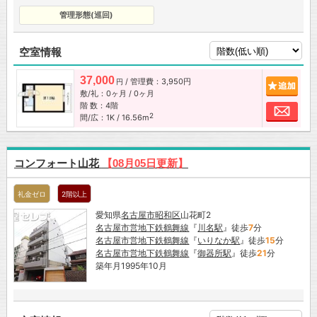
管理形態(巡回)
空室情報
37,000
/ 管理費：3,950円
追加
円
敷/礼：0ヶ月 / 0ヶ月
階 数：4階
お問
2
間/広：1K / 16.56m
コンフォート山花
【08月05日更新】
礼金ゼロ
2階以上
愛知県
名古屋市
昭和区
山花町2
名古屋市営地下鉄鶴舞線
『
川名駅
』徒歩
7
分
名古屋市営地下鉄鶴舞線
『
いりなか駅
』徒歩
15
分
名古屋市営地下鉄鶴舞線
『
御器所駅
』徒歩
21
分
築年月1995年10月