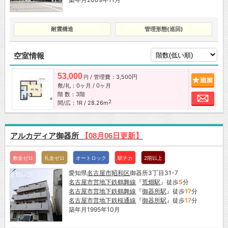
耐震構造
管理形態(巡回)
空室情報
53,000
/ 管理費：3,500円
追加
円
敷/礼：0ヶ月 / 0ヶ月
階 数：3階
お問
2
間/広：1R / 28.26m
アルカディア御器所
【08月06日更新】
敷金ゼロ
礼金ゼロ
オートロック
駅チカ
2階以上
愛知県
名古屋市
昭和区
御器所3丁目31-7
名古屋市営地下鉄鶴舞線
『
荒畑駅
』徒歩
5
分
名古屋市営地下鉄鶴舞線
『
御器所駅
』徒歩
17
分
名古屋市営地下鉄桜通線
『
御器所駅
』徒歩
17
分
築年月1995年10月