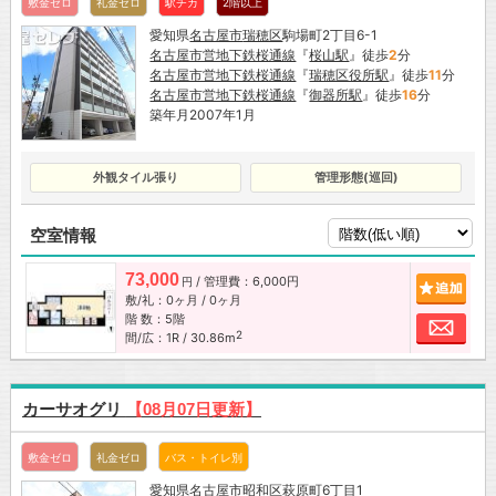
敷金ゼロ
礼金ゼロ
駅チカ
2階以上
愛知県
名古屋市
瑞穂区
駒場町2丁目6-1
名古屋市営地下鉄桜通線
『
桜山駅
』徒歩
2
分
名古屋市営地下鉄桜通線
『
瑞穂区役所駅
』徒歩
11
分
名古屋市営地下鉄桜通線
『
御器所駅
』徒歩
16
分
築年月2007年1月
外観タイル張り
管理形態(巡回)
空室情報
73,000
/ 管理費：6,000円
追加
円
敷/礼：0ヶ月 / 0ヶ月
階 数：5階
お問
2
間/広：1R / 30.86m
カーサオグリ
【08月07日更新】
敷金ゼロ
礼金ゼロ
バス・トイレ別
愛知県
名古屋市
昭和区
萩原町6丁目1