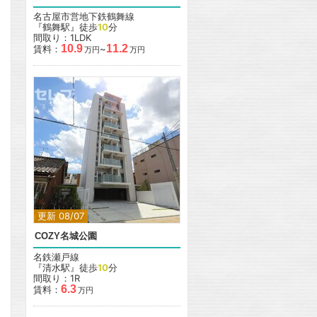
名古屋市営地下鉄鶴舞線
『鶴舞駅』徒歩
10
分
間取り：1LDK
10.9
11.2
賃料：
~
万円
万円
更新 08/07
COZY名城公園
名鉄瀬戸線
『清水駅』徒歩
10
分
間取り：1R
6.3
賃料：
万円