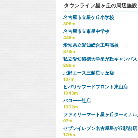
タウンライフ星ヶ丘の周辺施設
名古屋市立星ケ丘小学校
395m
名古屋市立東星中学校
446m
愛知県立愛知総合工科高校
379m
私立愛知淑徳大学星が丘キャンパス
299m
北野エース三越星ヶ丘店
187m
ヒバリヤフードフロント東山店
1043m
バロー一社店
1062m
ファミリーマート星ヶ丘ターミナル
97m
セブンイレブン名古屋星が丘駅前店
120m