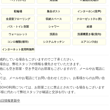
ペット(不可)
角部屋
IT重税対応物件
駐輪場
集合ポスト
インターホン(音声)
全居室フローリング
収納スペース
クローゼット(1ヶ所)
バス・トイレ別室
シャワー
給湯
ウォームレット
洗面台
洗濯機置き場(室内)
コンロ種類(都市)
システムキッチン
エアコン(1台)
インターネット使用料無料
ご成約している場合もございますのでご了承ください。
る場合は、弊社スタッフの情報を優先させていただきます。
の他にも空き部屋・空き予定のお部屋もございますので、メールやお電話に
い。
いては、メールやお電話にてお問い合わせください。お客様からのお問い合
す。
SOHO利用については、お部屋ごとに禁止とされている場合もございます
客様に代わって弊社スタッフが確認と交渉を行います。
 毎日情報更新中