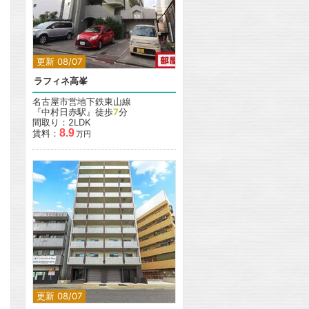
更新 08/07
ラフィネ高峯
名古屋市営地下鉄東山線
『中村日赤駅』徒歩
7
分
間取り：2LDK
8.9
賃料：
万円
更新 08/07