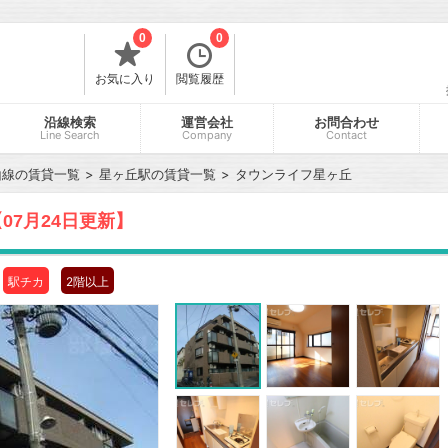
0
0
お気に入り
閲覧履歴
沿線検索
運営会社
お問合わせ
Line Search
Company
Contact
山線の賃貸一覧
星ヶ丘駅の賃貸一覧
タウンライフ星ヶ丘
07月24日更新】
駅チカ
2階以上