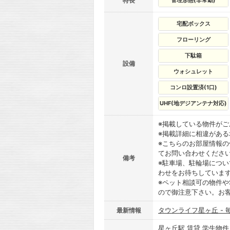
特長
管理形態(非常勤)
宅配ボックス
フローリング
下駄箱
設備
ウォシュレット
コンロ設置済(1口)
UHF(地デジアンテナ対応)
※掲載している物件が
※掲載詳細に相違があ
※こちらのお部屋情報
てお問い合わせくださ
備考
※駐車場、駐輪場につ
わせをお待ちしていま
※ペット相談可の物件や
ので御注意下さい。お
タウンライフ星ヶ丘 -
最新情報
星ヶ丘駅 賃貸 学生物件