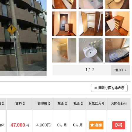
1
/
2
NEXT »
≫ 間取り図を非表示
積
賃料
管理費
敷金
礼金
お気に入り
お問合わせ
お
m
47,000
4,000円
0ヶ月
0ヶ月
2
円