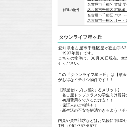
名古屋市千種区 賃貸 
名古屋市千種区 宅配ボ
付近の物件
名古屋市千種区 バスト
名古屋市千種区 オート
タウンライフ星ヶ丘
愛知県名古屋市千種区星が丘山手63
（1997年築）です。
こちらの物件は、08月08日現在、
せください。
この『タウンライフ星ヶ丘』は【敷金
がお得なイチオシ物件です！！
【部屋セレブに相談するメリット】
・名古屋トップクラスの学生向け賃貸
・初期費用をできるだけ安く！
・保証人のご相談も！
・新生活の不安を解消できるようサポ
内見や資料請求などはお気軽に”部屋セ
TEL：052-757-5577