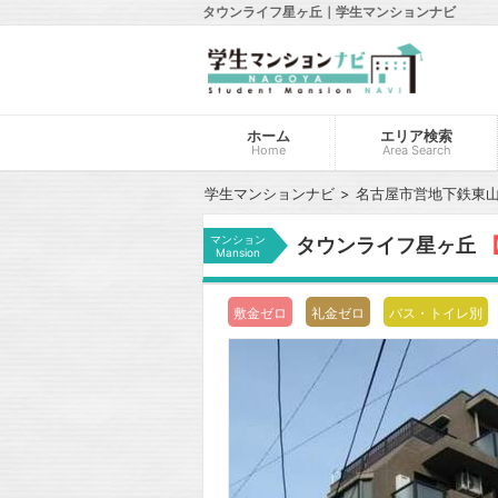
タウンライフ星ヶ丘｜学生マンションナビ
ホーム
エリア検索
Home
Area Search
学生マンションナビ
名古屋市営地下鉄東
マンション
タウンライフ星ヶ丘
【
Mansion
敷金ゼロ
礼金ゼロ
バス・トイレ別