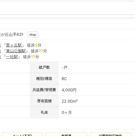
星が丘山手631
Map
線
『
星ヶ丘駅
』 徒歩
3
分
線
『
東山公園駅
』 徒歩
17
分
線
『
一社駅
』 徒歩
17
分
総戸数
-戸
種別/構造
RC
共益費/管理費
4,000円
2
専有面積
22.00m
礼金
0ヶ月