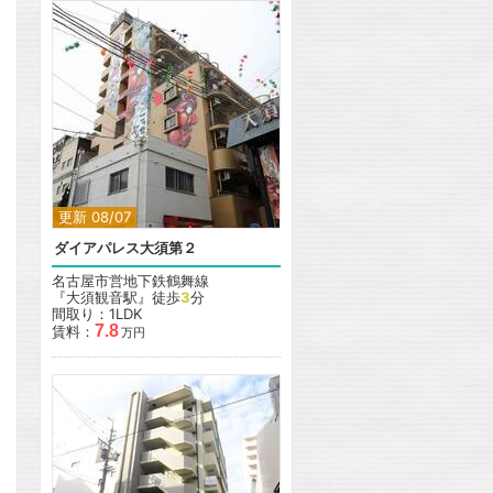
更新 08/07
ダイアパレス大須第２
名古屋市営地下鉄鶴舞線
『大須観音駅』徒歩
3
分
間取り：1LDK
7.8
賃料：
万円