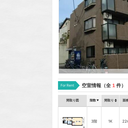
空室情報（全
1
件）
For Rent
間取り図
階数
間取り
面
3階
1K
22