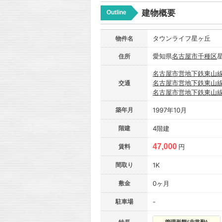
建物概要
Outline
タウンライフ星ヶ丘
物件名
愛知県
名古屋市
千種区
住所
名古屋市営地下鉄東山
名古屋市営地下鉄東山
交通
名古屋市営地下鉄東山
築年月
1997年10月
階建
4階建
47,000
賃料
円
間取り
1K
敷金
0ヶ月
駐車場
-