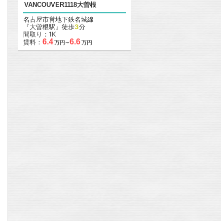
VANCOUVER1118大曽根
名古屋市営地下鉄名城線
『大曽根駅』徒歩
3
分
間取り：1K
6.4
6.6
賃料：
~
万円
万円