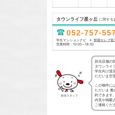
タウンライフ星ヶ丘
に関する
052-757-55
学生マンションナビ
部屋セレブ覚
営業時間：10:00～18:30
担当店舗の
タウンライ
学生向け賃
ただいま空
この物件に
ただいま 敷
約できます
担当スタッフ
内見や掲載
ご連絡くだ