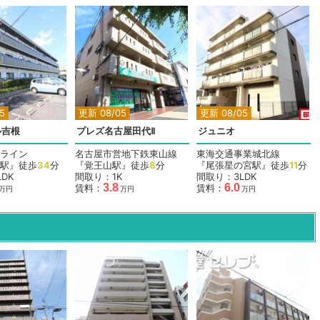
5
更新 08/05
更新 08/05
ル吉根
プレズ名古屋田代Ⅱ
ジュニオ
ライン
名古屋市営地下鉄東山線
東海交通事業城北線
駅』徒歩
34
分
『覚王山駅』徒歩
8
分
『尾張星の宮駅』徒歩
11
分
DK
間取り：1K
間取り：3LDK
3.8
6.0
賃料：
賃料：
万円
万円
万円