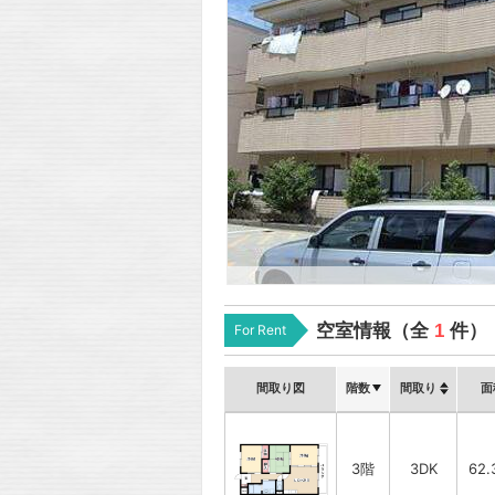
空室情報（全
1
件）
For Rent
間取り図
階数
間取り
面
3階
3DK
62.