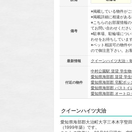
※掲載している物件が
※掲載詳細に相違があ
※こちらのお部屋情報
てお問い合わせくださ
備考
※駐車場、駐輪場につ
わせをお待ちしていま
※ペット相談可の物件や
ので御注意下さい。お
クイーンハイツ大治 -
最新情報
中村公園駅 賃貸 学生物
愛知県海部郡 賃貸 学
愛知県海部郡 宅配ボッ
付近の物件
愛知県海部郡 バストイ
愛知県海部郡 オートロ
クイーンハイツ大治
愛知県海部郡大治町大字三本木字堅田
（1999年築）です。