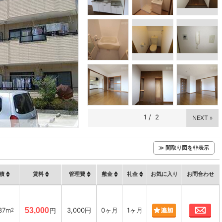
1
/
2
NEXT »
≫ 間取り図を非表示
積
賃料
管理費
敷金
礼金
お気に入り
お問合わせ
お
37m
53,000
3,000円
0ヶ月
1ヶ月
2
円