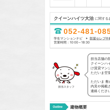
クイーンハイツ大治
に関する
052-481-08
学生マンションナビ
部屋セレブ中
営業時間：10:00～18:30
担当店舗の
クイーンハ
け賃貸マン
ただいま空
ただいま 
内見や掲載
担当スタッフ
連絡くださ
建物概要
Outline