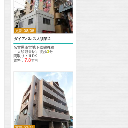
更新 08/05
ダイアパレス大須第２
名古屋市営地下鉄鶴舞線
『大須観音駅』徒歩
3
分
間取り：1LDK
7.8
賃料：
万円
更新 07/31