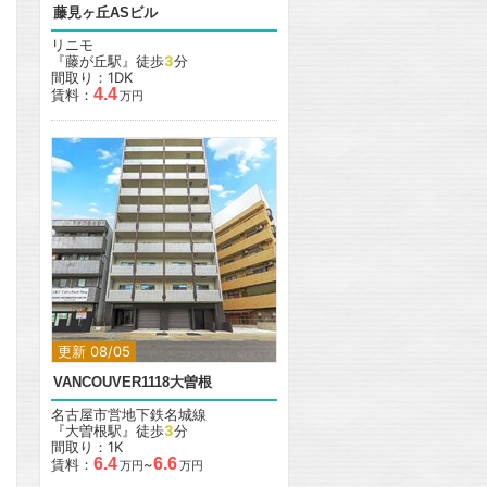
藤見ヶ丘ASビル
リニモ
『藤が丘駅』徒歩
3
分
間取り：1DK
4.4
賃料：
万円
更新 08/05
VANCOUVER1118大曽根
名古屋市営地下鉄名城線
『大曽根駅』徒歩
3
分
間取り：1K
6.4
6.6
賃料：
~
万円
万円