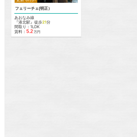
フェリーチェ(明正）
あおなみ線
『港北駅』徒歩
21
分
間取り：1LDK
5.2
賃料：
万円