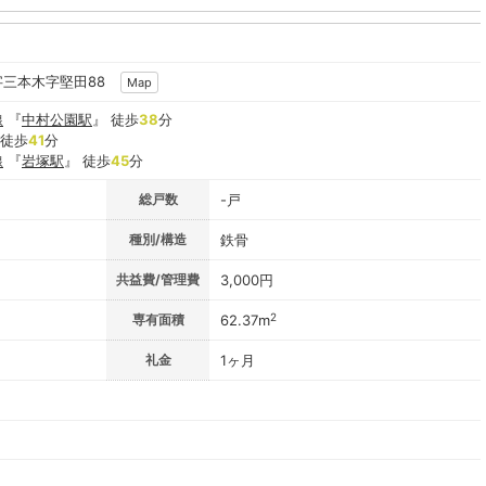
字三本木字堅田88
Map
線
『
中村公園駅
』 徒歩
38
分
 徒歩
41
分
線
『
岩塚駅
』 徒歩
45
分
総戸数
-戸
種別/構造
鉄骨
共益費/管理費
3,000円
2
専有面積
62.37m
礼金
1ヶ月