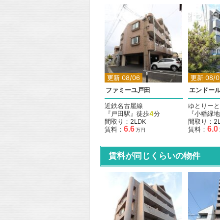
更新 08/06
更新 08/0
ファミーユ戸田
エンドー
近鉄名古屋線
ゆとりーと
『戸田駅』徒歩
4
分
『小幡緑地
間取り：2LDK
間取り：2L
6.6
6.0
賃料：
賃料：
万円
賃料が同じくらいの物件