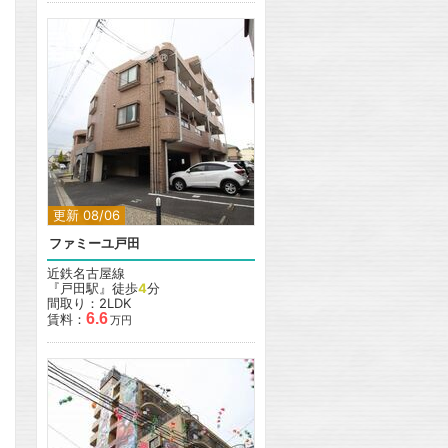
更新 08/06
ファミーユ戸田
近鉄名古屋線
『戸田駅』徒歩
4
分
間取り：2LDK
6.6
賃料：
万円