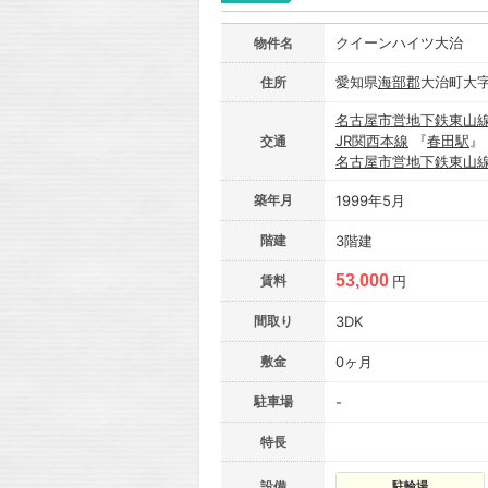
クイーンハイツ大治
物件名
愛知県
海部郡
大治町大
住所
名古屋市営地下鉄東山
JR関西本線
『
春田駅
』
交通
名古屋市営地下鉄東山
築年月
1999年5月
階建
3階建
53,000
賃料
円
間取り
3DK
敷金
0ヶ月
駐車場
-
特長
設備
駐輪場