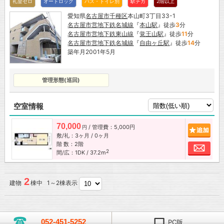
礼金ゼロ
オートロック
バス・トイレ別
駅チカ
2階以上
愛知県
名古屋市
千種区
本山町3丁目33-1
名古屋市営地下鉄名城線
『
本山駅
』徒歩
3
分
名古屋市営地下鉄東山線
『
覚王山駅
』徒歩
11
分
名古屋市営地下鉄名城線
『
自由ヶ丘駅
』徒歩
14
分
築年月2001年5月
管理形態(巡回)
空室情報
70,000
/ 管理費：5,000円
追加
円
敷/礼：3ヶ月 / 0ヶ月
階 数：2階
お問
2
間/広：1DK / 37.2m
2
建物
棟中 1～2棟表示
052-451-5252
PC版