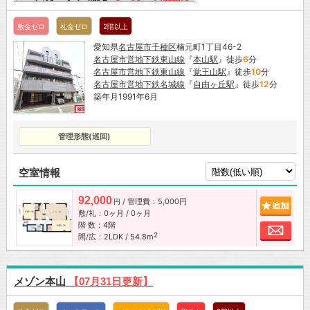
敷金ゼロ
礼金ゼロ
2階以上
愛知県
名古屋市
千種区
楠元町1丁目46-2
名古屋市営地下鉄東山線
『
本山駅
』徒歩
6
分
名古屋市営地下鉄東山線
『
覚王山駅
』徒歩
10
分
名古屋市営地下鉄名城線
『
自由ヶ丘駅
』徒歩
12
分
築年月1991年6月
管理形態(巡回)
空室情報
92,000
/ 管理費：5,000円
追加
円
敷/礼：0ヶ月 / 0ヶ月
階 数：4階
お問
2
間/広：2LDK / 54.8m
メゾン本山
【07月31日更新】