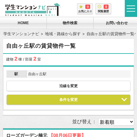
0
0
tog
お気に入り
閲覧履歴
me
HOME
物件検索
お問い合わせ
学生マンションナビ
地域・路線から探す
自由ヶ丘駅の賃貸物件一覧
自由ヶ丘駅の賃貸物件一覧
2
2
建物
棟 / 部屋
室
駅
自由ヶ丘駅
沿線を変更
条件を変更
並び替え：
ローズガーデン楠元
【08月06日更新】