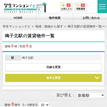
0
0
tog
お気に入り
閲覧履歴
me
HOME
物件検索
お問い合わせ
学生マンションナビ
地域・路線から探す
鳴子北駅の賃貸物件一覧ペ
鳴子北駅の賃貸物件一覧
0
0
建物
棟 / 部屋
室
駅
鳴子北駅
沿線を変更
条件を変更
並び替え：
0
建物
棟中 0～0棟表示