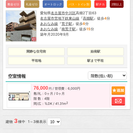
敷金ゼロ
礼金ゼロ
オートロック
バス・トイレ別
駅チカ
2階以上
愛知県
名古屋市
中川区
高畑2丁目63
名古屋市営地下鉄東山線
『
高畑駅
』徒歩
4
分
あおなみ線
『
荒子駅
』徒歩
6
分
あおなみ線
『
南荒子駅
』徒歩
15
分
築年月2020年9月
閑静な住宅街
始発駅
平坦地
駅まで平坦
空室情報
76,000
/ 管理費：6,000円
追加
円
敷/礼：0ヶ月 / 0ヶ月
階 数：4階
お問
2
間/広：1LDK / 41.31m
3
建物
棟中 1～3棟表示