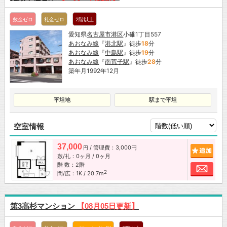
敷金ゼロ
礼金ゼロ
2階以上
愛知県
名古屋市
港区
小碓1丁目557
あおなみ線
『
港北駅
』徒歩
18
分
あおなみ線
『
中島駅
』徒歩
19
分
あおなみ線
『
南荒子駅
』徒歩
28
分
築年月1992年12月
平坦地
駅まで平坦
空室情報
37,000
/ 管理費：3,000円
追加
円
敷/礼：0ヶ月 / 0ヶ月
階 数：2階
お問
2
間/広：1K / 20.7m
第3高杉マンション
【08月05日更新】