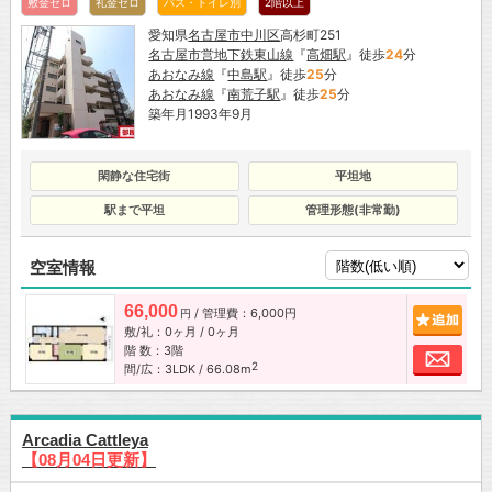
敷金ゼロ
礼金ゼロ
バス・トイレ別
2階以上
愛知県
名古屋市
中川区
高杉町251
名古屋市営地下鉄東山線
『
高畑駅
』徒歩
24
分
あおなみ線
『
中島駅
』徒歩
25
分
あおなみ線
『
南荒子駅
』徒歩
25
分
築年月1993年9月
閑静な住宅街
平坦地
駅まで平坦
管理形態(非常勤)
空室情報
66,000
/ 管理費：6,000円
追加
円
敷/礼：0ヶ月 / 0ヶ月
階 数：3階
お問
2
間/広：3LDK / 66.08m
Arcadia Cattleya
【08月04日更新】