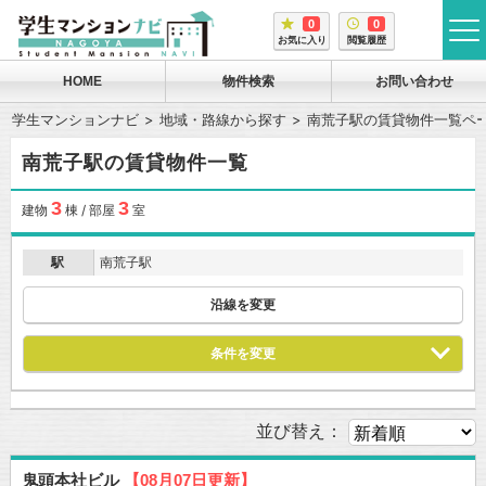
0
0
tog
お気に入り
閲覧履歴
me
HOME
物件検索
お問い合わせ
学生マンションナビ
地域・路線から探す
南荒子駅の賃貸物件一覧ペ
南荒子駅の賃貸物件一覧
3
3
建物
棟 / 部屋
室
駅
南荒子駅
沿線を変更
条件を変更
並び替え：
鬼頭本社ビル
【08月07日更新】