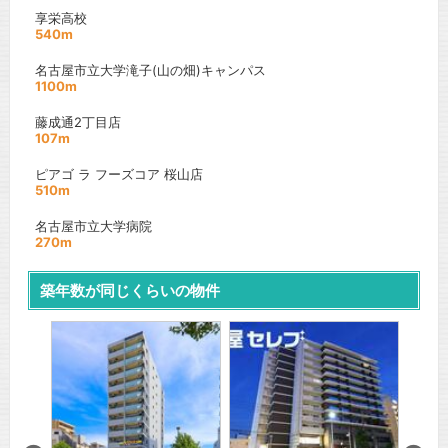
享栄高校
540m
名古屋市立大学滝子(山の畑)キャンパス
1100m
藤成通2丁目店
107m
ピアゴ ラ フーズコア 桜山店
510m
名古屋市立大学病院
270m
築年数が同じくらいの物件
更新 0
屋新栄Ⅲ
N apa
名古屋
山線
『大須
分
間取り
賃料：