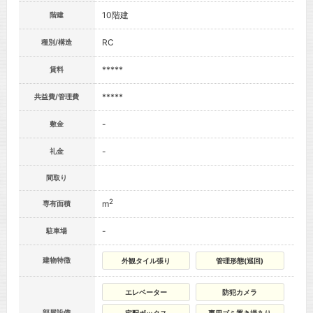
10階建
階建
RC
種別/構造
*****
賃料
*****
共益費/管理費
-
敷金
-
礼金
間取り
2
m
専有面積
-
駐車場
建物特徴
外観タイル張り
管理形態(巡回)
エレベーター
防犯カメラ
部屋設備