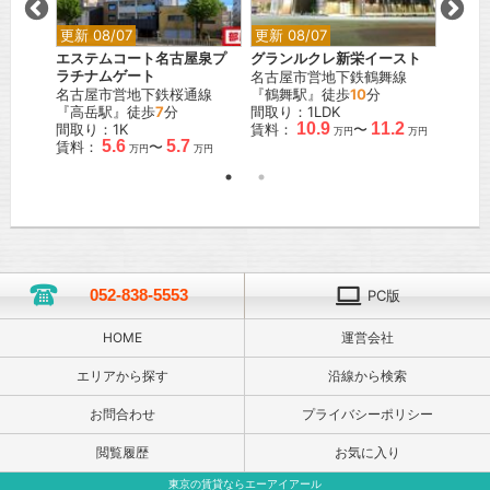
更新 08/07
更新 08/07
エステムコート名古屋泉プ
グランルクレ新栄イースト
ラチナムゲート
名古屋市営地下鉄鶴舞線
名古屋市営地下鉄桜通線
『鶴舞駅』徒歩
10
分
『高岳駅』徒歩
7
分
間取り：1LDK
10.9
11.2
間取り：1K
賃料：
〜
万円
万円
5.6
5.7
賃料：
〜
万円
万円
052-838-5553
PC版
HOME
運営会社
エリアから探す
沿線から検索
お問合わせ
プライバシーポリシー
閲覧履歴
お気に入り
東京の賃貸ならエーアイアール