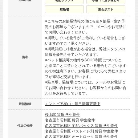
宅配ボックス
専用ゴミ置き場あり
駐輪場
集合ポスト
※こちらのお部屋情報の他にも空き部屋・空き予
定のお部屋もございますので、メールやお電話に
てお問い合わせください。
※掲載している物件がご成約している場合もござ
いますのでご了承ください。
※掲載詳細に相違がある場合は、弊社スタッフの
情報を優先させていただきます。
備考
※ペット相談可の物件やSOHO利用については、
お部屋ごとに禁止とされている場合もございます
ので御注意下さい。お客様に代わって弊社スタッ
フが確認と交渉を行います。
※駐車場、駐輪場については、メールやお電話に
てお問い合わせください。お客様からのお問い合
わせをお待ちしています。
エントピア桜山 - 毎日情報更新中
最新情報
桜山駅 賃貸 学生物件
名古屋市昭和区 賃貸 学生物件
名古屋市昭和区 宅配ボックス 賃貸 学生物件
付近の物件
名古屋市昭和区 バストイレ別 賃貸 学生物件
名古屋市昭和区 オートロック 賃貸 学生物件