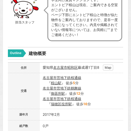
エントピア桜山は現在、ご案内できる空室
がございません。
ページ下部にエントピア桜山と特徴が似た
物件をご案内しておりますので、是非一度
担当スタッフ
ご覧になってください。内見や掲載されて
いない情報等については、お気軽に””まで
ご連絡ください！
建物概要
Outline
愛知県
名古屋市
昭和区
藤成通1丁目8
Map
住所
名古屋市営地下鉄桜通線
『
桜山駅
』 徒歩
5
分
名古屋市営地下鉄鶴舞線
交通
『
御器所駅
』 徒歩
12
分
名古屋市営地下鉄桜通線
『
瑞穂区役所駅
』 徒歩
16
分
2017年2月
築年月
0戸
総戸数