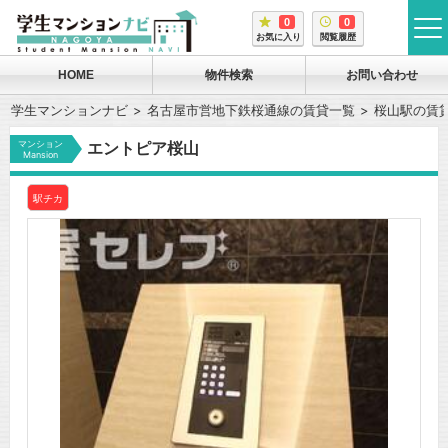
0
0
tog
お気に入り
閲覧履歴
me
HOME
物件検索
お問い合わせ
学生マンションナビ
名古屋市営地下鉄桜通線の賃貸一覧
桜山駅の賃
マンション
エントピア桜山
Mansion
駅チカ