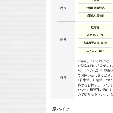
子供可
特長
生活保護者対応
IT重税対応物件
駐輪場
収納スペース
設備
洗濯機置き場(室外)
エアコン(1台)
※掲載している物件が
※掲載詳細に相違があ
※こちらのお部屋情報
てお問い合わせくださ
備考
※駐車場、駐輪場につ
わせをお待ちしていま
※ペット相談可の物件や
ので御注意下さい。お
扇ハイツ