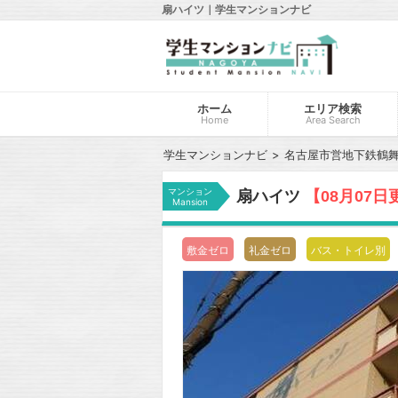
扇ハイツ｜学生マンションナビ
ホーム
エリア検索
Home
Area Search
学生マンションナビ
名古屋市営地下鉄鶴
マンション
扇ハイツ
【08月07日
Mansion
敷金ゼロ
礼金ゼロ
バス・トイレ別