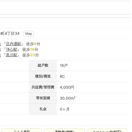
呑町4丁目34
Map
線
『
庄内通駅
』 徒歩
6
分
線
『
浄心駅
』 徒歩
18
分
線
『
黒川駅
』 徒歩
23
分
総戸数
16戸
種別/構造
RC
共益費/管理費
4,000円
2
専有面積
30.00m
礼金
0ヶ月