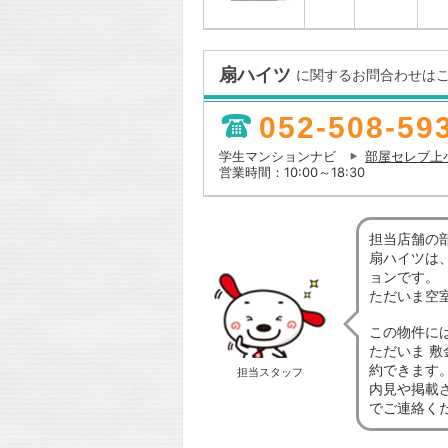
扇ハイツ
に関するお問合わせは
052-508-59
学生マンションナビ
部屋セレブ上
営業時間：10:00～18:30
担当店舗の
扇ハイツは
ョンです。
ただいま空
この物件に
ただいま 敷
約できます
担当スタッフ
内見や掲載
でご連絡く