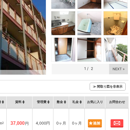
1
/
2
NEXT »
≫ 間取り図を非表示
積
賃料
管理費
敷金
礼金
お気に入り
お問合わせ
お
m
37,000
4,000円
0ヶ月
0ヶ月
2
円