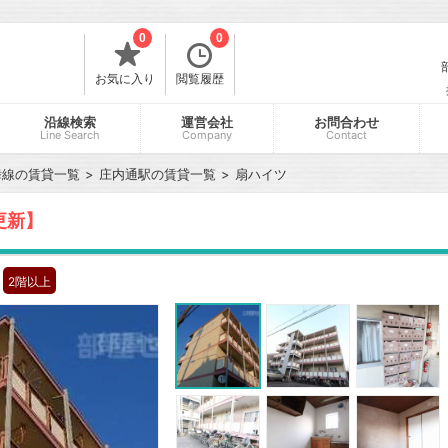
0
0
お気に入り
閲覧履歴
沿線検索
運営会社
お問合わせ
Line Search
Company
Contact
舞線の賃貸一覧
庄内通駅の賃貸一覧
扇ハイツ
更新】
2階以上