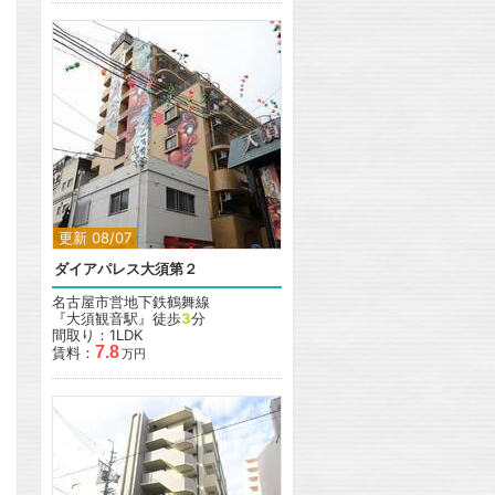
更新 08/07
ダイアパレス大須第２
名古屋市営地下鉄鶴舞線
『大須観音駅』徒歩
3
分
間取り：1LDK
7.8
賃料：
万円