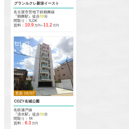
グランルクレ新栄イースト
名古屋市営地下鉄鶴舞線
『鶴舞駅』徒歩
10
分
間取り：1LDK
10.9
11.2
賃料：
~
万円
万円
更新 08/07
COZY名城公園
名鉄瀬戸線
『清水駅』徒歩
10
分
間取り：1R
6.3
賃料：
万円