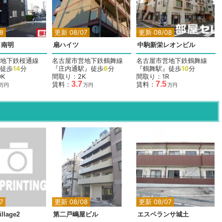
8
更新 08/07
更新 08/08
ィ南明
扇ハイツ
中駒新栄レオンビル
地下鉄桜通線
名古屋市営地下鉄鶴舞線
名古屋市営地下鉄鶴舞線
徒歩
14
分
『庄内通駅』徒歩
6
分
『鶴舞駅』徒歩
10
分
K
間取り：2K
間取り：1R
3.7
7.5
賃料：
賃料：
万円
万円
万円
7
更新 08/08
更新 08/07
llage2
第二戸嶋屋ビル
エスペランサ城土