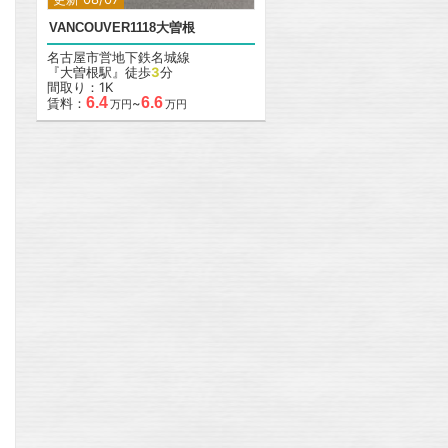
VANCOUVER1118大曽根
名古屋市営地下鉄名城線
『大曽根駅』徒歩
3
分
間取り：1K
6.4
6.6
賃料：
~
万円
万円