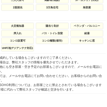
二人入居可
高齢者(相談)
ルームシェア(対応)
2面採光
3方角住宅
角部屋
火災報知器
陽当り良好
ベランダ・バルコニー
押入れ
バス・トイレ別室
給湯
コンロ設置可
コンロ種類(都市)
キッチンに窓
UHF(地デジアンテナ対応)
ご成約している場合もございますのでご了承ください。
る場合は、弊社スタッフの情報を優先させていただきます。
の他にも空き部屋・空き予定のお部屋もございますので、メールやお電話に
い。
いては、メールやお電話にてお問い合わせください。お客様からのお問い合
す。
SOHO利用については、お部屋ごとに禁止とされている場合もございます
客様に代わって弊社スタッフが確認と交渉を行います。