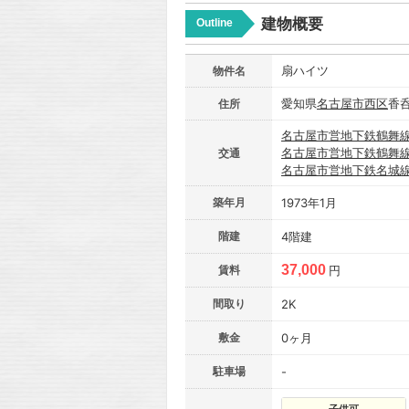
建物概要
Outline
扇ハイツ
物件名
愛知県
名古屋市
西区
香
住所
名古屋市営地下鉄鶴舞
名古屋市営地下鉄鶴舞
交通
名古屋市営地下鉄名城
築年月
1973年1月
階建
4階建
37,000
賃料
円
間取り
2K
敷金
0ヶ月
駐車場
-