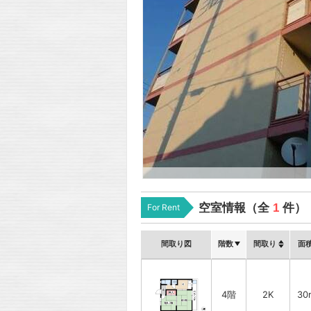
空室情報（全
1
件）
For Rent
間取り図
階数
間取り
面
4階
2K
30