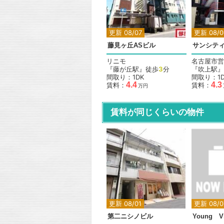
更新 08/07
更新 08/0
藤見ヶ丘ASビル
サンシテ
リニモ
名古屋市営
『藤が丘駅』徒歩
3
分
『吹上駅』
間取り：1DK
間取り：1D
4.4
4.3
賃料：
賃料：
万円
賃料が同じくらいの物件
更新 08/01
更新 08/0
第二ニシノビル
Young Vi