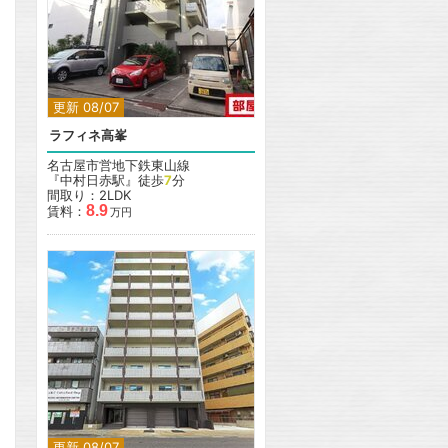
更新 08/07
ラフィネ高峯
名古屋市営地下鉄東山線
『中村日赤駅』徒歩
7
分
間取り：2LDK
8.9
賃料：
万円
更新 08/07