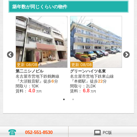
築年数が同じくらいの物件
更新 0
第二戸
山線
名古屋
『高岳
間取り
賃料：
更新 08/08
更新 08/08
第二ニシノビル
グリーンハイツ名東
名古屋市営地下鉄鶴舞線
名古屋市営地下鉄東山線
『大須観音駅』徒歩
6
分
『本郷駅』徒歩
22
分
間取り：1DK
間取り：2LDK
4.0
6.8
賃料：
賃料：
万円
万円
052-551-8530
PC版