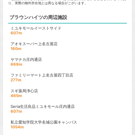
り、実際の物件所在地とは異なる場合がございます。
ブラウンハイツの周辺施設
ミユキモールイーストサイド
607m
アオキスーパー上名古屋店
160m
ヤマナカ庄内通店
669m
ファミリーマート上名古屋四丁目店
277m
スギ薬局浄心店
465m
Seria生活良品ミユキモール庄内通店
607m
私立愛知学院大学名城公園キャンパス
1054m