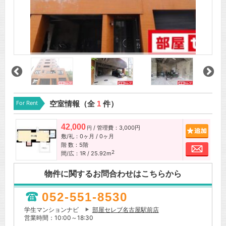
For Rent
空室情報（全
1
件）
42,000
/ 管理費：3,000円
追加
円
敷/礼：0ヶ月 / 0ヶ月
階 数：5階
お問
2
間/広：1R / 25.92m
物件に関するお問合わせはこちらから
052-551-8530
学生マンションナビ
部屋セレブ名古屋駅前店
営業時間：10:00～18:30