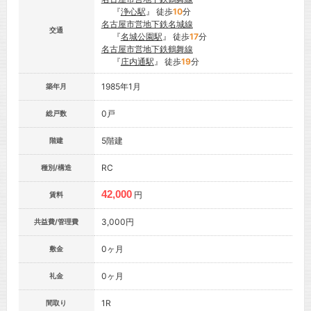
『
浄心駅
』 徒歩
10
分
名古屋市営地下鉄名城線
交通
『
名城公園駅
』 徒歩
17
分
名古屋市営地下鉄鶴舞線
『
庄内通駅
』 徒歩
19
分
1985年1月
築年月
0戸
総戸数
5階建
階建
RC
種別/構造
42,000
円
賃料
3,000円
共益費/管理費
0ヶ月
敷金
0ヶ月
礼金
1R
間取り