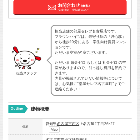
担当店舗の部屋セレブ名古屋店です。
ブラウンハイツは、最寄り駅の「浄心駅」
から徒歩10分にある、学生向け賃貸マンシ
ョンです。
ただいま空室が1室ございます。
ただいま 敷金ゼロ もしくは 礼金ゼロ の空
室がありますので、引っ越し費用を節約で
きます。
担当スタッフ
内見や掲載されていない情報等について
は、お気軽に”部屋セレブ名古屋店”までご
連絡ください！
建物概要
Outline
愛知県
名古屋市
西区
上名古屋2丁目26-27
住所
Map
名古屋市営地下鉄鶴舞線