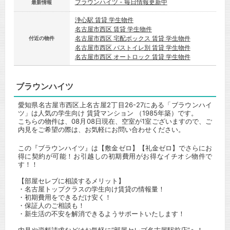
ブラウンハイツ - 毎日情報更新中
最新情報
浄心駅 賃貸 学生物件
名古屋市西区 賃貸 学生物件
名古屋市西区 宅配ボックス 賃貸 学生物件
付近の物件
名古屋市西区 バストイレ別 賃貸 学生物件
名古屋市西区 オートロック 賃貸 学生物件
ブラウンハイツ
愛知県名古屋市西区上名古屋2丁目26-27にある「ブラウンハイ
ツ」は人気の学生向け 賃貸マンション （1985年築）です。
こちらの物件は、08月08日現在、空室が1室ございますので、ご
内見をご希望の際は、お気軽にお問い合わせください。
この『ブラウンハイツ』は【敷金ゼロ】【礼金ゼロ】でさらにお
得に契約が可能！お引越しの初期費用がお得なイチオシ物件で
す！！
【部屋セレブに相談するメリット】
・名古屋トップクラスの学生向け賃貸の情報量！
・初期費用をできるだけ安く！
・保証人のご相談も！
・新生活の不安を解消できるようサポートいたします！