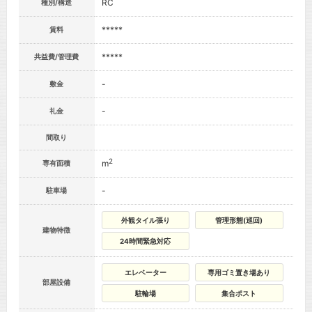
RC
種別/構造
*****
賃料
*****
共益費/管理費
-
敷金
-
礼金
間取り
2
m
専有面積
-
駐車場
外観タイル張り
管理形態(巡回)
建物特徴
24時間緊急対応
エレベーター
専用ゴミ置き場あり
部屋設備
駐輪場
集合ポスト