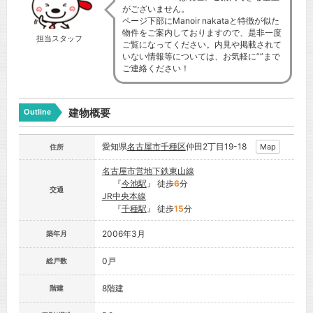
がございません。
ページ下部にManoir nakataと特徴が似た
物件をご案内しておりますので、是非一度
担当スタッフ
ご覧になってください。内見や掲載されて
いない情報等については、お気軽に””まで
ご連絡ください！
建物概要
Outline
愛知県
名古屋市
千種区
仲田2丁目19-18
Map
住所
名古屋市営地下鉄東山線
『
今池駅
』 徒歩
6
分
交通
JR中央本線
『
千種駅
』 徒歩
15
分
2006年3月
築年月
0戸
総戸数
8階建
階建