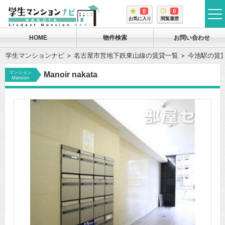
0
0
tog
お気に入り
閲覧履歴
me
HOME
物件検索
お問い合わせ
学生マンションナビ
名古屋市営地下鉄東山線の賃貸一覧
今池駅の賃
マンション
Manoir nakata
Mansion