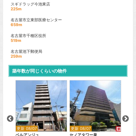
スギドラッグ今池東店
225m
名古屋市立東部医療センター
659m
名古屋市千種区役所
519m
名古屋池下郵便局
259m
築年数が同じくらいの物件
更新 0
aLAT
舞線
名古屋
『丸の
間取り
賃料：
更新 08/07
更新 08/07
ベルアンジュ
セノアタワー泉