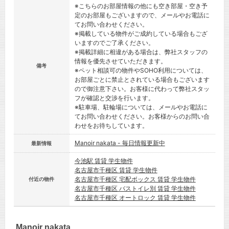
※こちらのお部屋情報の他にも空き部屋・空き予
定のお部屋もございますので、メールやお電話に
てお問い合わせください。
※掲載している物件がご成約している場合もござ
いますのでご了承ください。
※掲載詳細に相違がある場合は、弊社スタッフの
情報を優先させていただきます。
備考
※ペット相談可の物件やSOHO利用については、
お部屋ごとに禁止とされている場合もございます
ので御注意下さい。お客様に代わって弊社スタッ
フが確認と交渉を行います。
※駐車場、駐輪場については、メールやお電話に
てお問い合わせください。お客様からのお問い合
わせをお待ちしています。
Manoir nakata - 毎日情報更新中
最新情報
今池駅 賃貸 学生物件
名古屋市千種区 賃貸 学生物件
名古屋市千種区 宅配ボックス 賃貸 学生物件
付近の物件
名古屋市千種区 バストイレ別 賃貸 学生物件
名古屋市千種区 オートロック 賃貸 学生物件
Manoir nakata