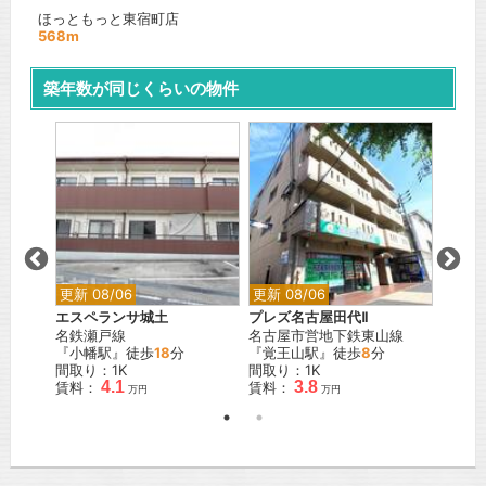
ほっともっと東宿町店
568m
築年数が同じくらいの物件
山線
更新 08/06
更新 08/06
更新 0
エスペランサ城土
プレズ名古屋田代Ⅱ
コンフ
名鉄瀬戸線
名古屋市営地下鉄東山線
名古屋
『小幡駅』徒歩
18
分
『覚王山駅』徒歩
8
分
『川名
間取り：1K
間取り：1K
間取り
4.1
3.8
賃料：
賃料：
賃料：
万円
万円