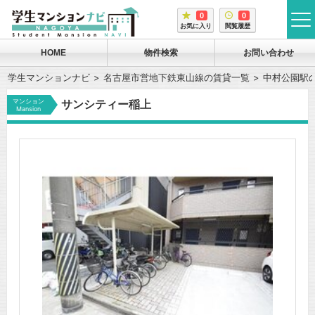
0
0
tog
お気に入り
閲覧履歴
me
HOME
物件検索
お問い合わせ
学生マンションナビ
名古屋市営地下鉄東山線の賃貸一覧
中村公園駅
マンション
サンシティー稲上
Mansion