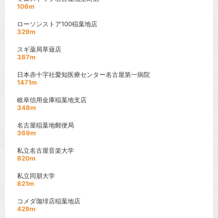
106m
ローソンストア100稲葉地店
329m
スギ薬局草薙店
387m
日本赤十字社愛知医療センター名古屋第一病院
1471m
岐阜信用金庫稲葉地支店
348m
名古屋稲葉地郵便局
369m
私立名古屋音楽大学
820m
私立同朋大学
821m
コメダ珈琲店稲葉地店
429m