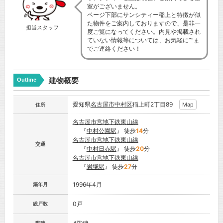
室がございません。
ページ下部にサンシティー稲上と特徴が似
た物件をご案内しておりますので、是非一
担当スタッフ
度ご覧になってください。内見や掲載され
ていない情報等については、お気軽に””ま
でご連絡ください！
建物概要
Outline
愛知県
名古屋市
中村区
稲上町2丁目89
Map
住所
名古屋市営地下鉄東山線
『
中村公園駅
』 徒歩
14
分
名古屋市営地下鉄東山線
交通
『
中村日赤駅
』 徒歩
20
分
名古屋市営地下鉄東山線
『
岩塚駅
』 徒歩
27
分
1996年4月
築年月
0戸
総戸数