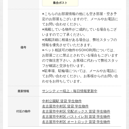
集合ポスト
※こちらのお部屋情報の他にも空き部屋・空き予
定のお部屋もございますので、メールやお電話に
てお問い合わせください。
※掲載している物件がご成約している場合もござ
いますのでご了承ください。
※掲載詳細に相違がある場合は、弊社スタッフの
情報を優先させていただきます。
備考
※ペット相談可の物件やSOHO利用については、
お部屋ごとに禁止とされている場合もございます
ので御注意下さい。お客様に代わって弊社スタッ
フが確認と交渉を行います。
※駐車場、駐輪場については、メールやお電話に
てお問い合わせください。お客様からのお問い合
わせをお待ちしています。
サンシティー稲上 - 毎日情報更新中
最新情報
中村公園駅 賃貸 学生物件
名古屋市中村区 賃貸 学生物件
名古屋市中村区 宅配ボックス 賃貸 学生物件
付近の物件
名古屋市中村区 バストイレ別 賃貸 学生物件
名古屋市中村区 オートロック 賃貸 学生物件