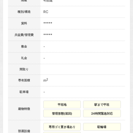
4階建
階建
RC
種別/構造
*****
賃料
*****
共益費/管理費
-
敷金
-
礼金
間取り
2
m
専有面積
-
駐車場
平坦地
駅まで平坦
建物特徴
管理形態(巡回)
24時間緊急対応
専用ゴミ置き場あり
駐輪場
部屋設備