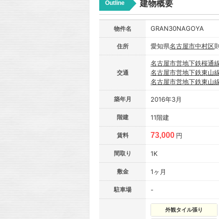
建物概要
Outline
GRAN30NAGOYA
物件名
愛知県
名古屋市
中村区
住所
名古屋市営地下鉄桜通
名古屋市営地下鉄東山
交通
名古屋市営地下鉄東山
築年月
2016年3月
階建
11階建
73,000
賃料
円
間取り
1K
敷金
1ヶ月
駐車場
-
外観タイル張り