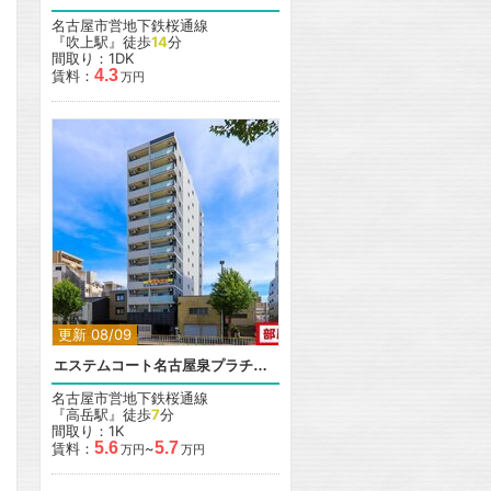
名古屋市営地下鉄桜通線
『吹上駅』徒歩
14
分
間取り：1DK
4.3
賃料：
万円
更新 08/09
エステムコート名古屋泉プラチナムゲート
名古屋市営地下鉄桜通線
『高岳駅』徒歩
7
分
間取り：1K
5.6
5.7
賃料：
~
万円
万円