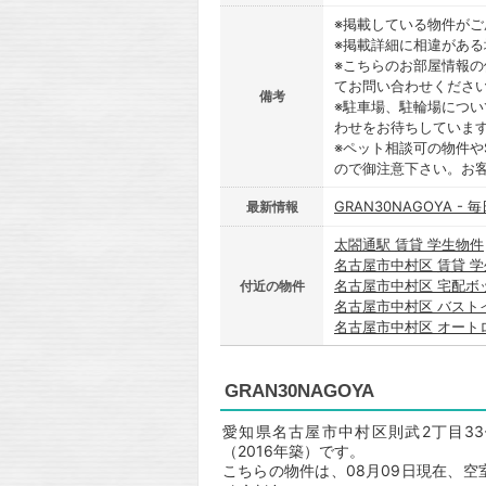
※掲載している物件が
※掲載詳細に相違があ
※こちらのお部屋情報
てお問い合わせくださ
備考
※駐車場、駐輪場につ
わせをお待ちしていま
※ペット相談可の物件や
ので御注意下さい。お
GRAN30NAGOYA -
最新情報
太閤通駅 賃貸 学生物件
名古屋市中村区 賃貸 
名古屋市中村区 宅配ボ
付近の物件
名古屋市中村区 バスト
名古屋市中村区 オート
GRAN30NAGOYA
愛知県名古屋市中村区則武2丁目33-
（2016年築）です。
こちらの物件は、08月09日現在、