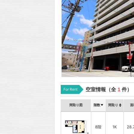
空室情報（全
1
件）
For Rent
間取り図
階数
間取り
面
8階
1K
28.