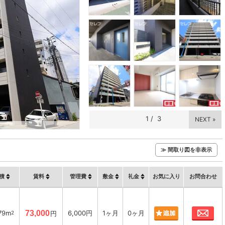
1
/
3
NEXT »
≫ 間取り図を非表示
積
賃料
管理費
敷金
礼金
お気に入り
お問合わせ
お
79m
73,000
6,000円
1ヶ月
0ヶ月
2
円