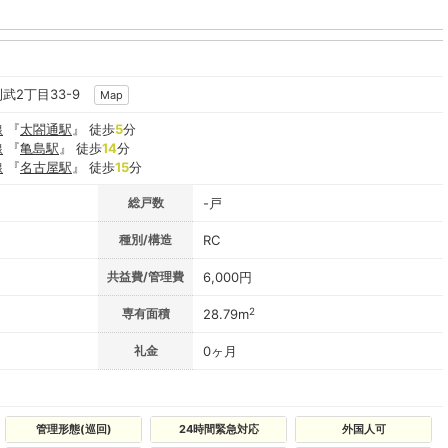
則武2丁目33-9
Map
線
『
太閤通駅
』 徒歩
5
分
線
『
亀島駅
』 徒歩
14
分
線
『
名古屋駅
』 徒歩
15
分
総戸数
-戸
種別/構造
RC
共益費/管理費
6,000円
2
専有面積
28.79m
礼金
0ヶ月
管理形態(巡回)
24時間緊急対応
外国人可