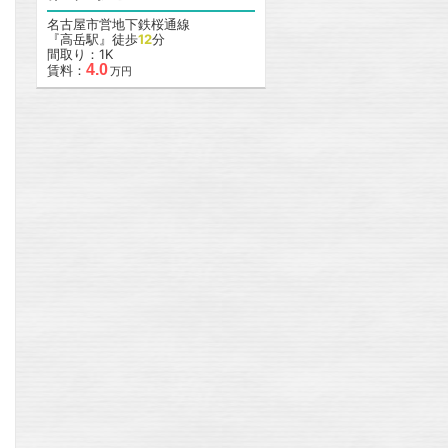
名古屋市営地下鉄桜通線
『高岳駅』徒歩
12
分
間取り：1K
4.0
賃料：
万円