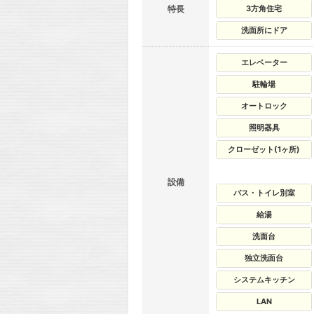
特長
3方角住宅
洗面所にドア
エレベーター
駐輪場
オートロック
照明器具
クローゼット(1ヶ所)
設備
バス・トイレ別室
給湯
洗面台
独立洗面台
システムキッチン
LAN