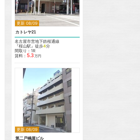
更新 08/09
カトレヤ21
名古屋市営地下鉄桜通線
『桜山駅』徒歩
4
分
間取り：1R
5.3
賃料：
万円
更新 08/09
第二戸嶋屋ビル