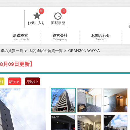
0
0
お気に入り
閲覧履歴
沿線検索
運営会社
お問合わせ
Line Search
Company
Contact
通線の賃貸一覧
太閤通駅の賃貸一覧
GRAN30NAGOYA
08月09日更新】
別
駅チカ
2階以上