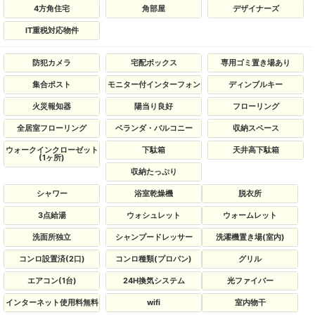
4方角住宅
角部屋
デザイナーズ
IT重税対応物件
防犯カメラ
宅配ボックス
専用ゴミ置き場あり
集合ポスト
モニター付インターフォン
ディンブルキー
火災報知器
陽当り良好
フローリング
全居室フローリング
ベランダ・バルコニー
収納スペース
ウォークインクローゼット
下駄箱
天井高下駄箱
(1ヶ所)
収納たっぷり
シャワー
浴室乾燥機
脱衣所
3点給湯
ウォシュレット
ウォームレット
洗面所独立
シャンプードレッサー
洗濯機置き場(室内)
コンロ設置済(2口)
コンロ種類(プロパン)
グリル
エアコン(1台)
24H換気システム
光ファイバー
インターネット使用料無料
wifi
室内物干