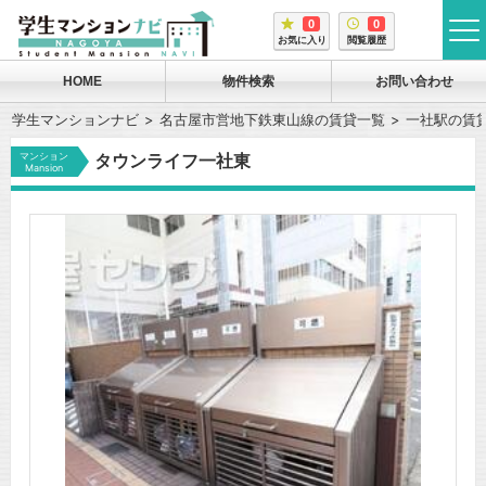
0
0
tog
お気に入り
閲覧履歴
me
HOME
物件検索
お問い合わせ
学生マンションナビ
名古屋市営地下鉄東山線の賃貸一覧
一社駅の賃
マンション
タウンライフ一社東
Mansion