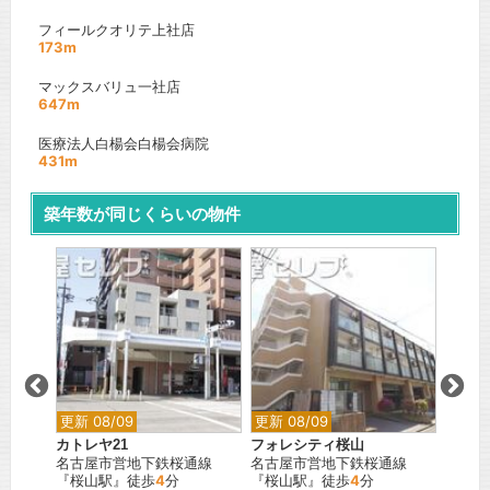
フィールクオリテ上社店
173m
マックスバリュ一社店
647m
医療法人白楊会白楊会病院
431m
築年数が同じくらいの物件
更新 0
カーサ
通線
名鉄犬
『中小
間取り
0
賃料：
万円
更新 08/09
更新 08/09
カトレヤ21
フォレシティ桜山
名古屋市営地下鉄桜通線
名古屋市営地下鉄桜通線
『桜山駅』徒歩
4
分
『桜山駅』徒歩
4
分