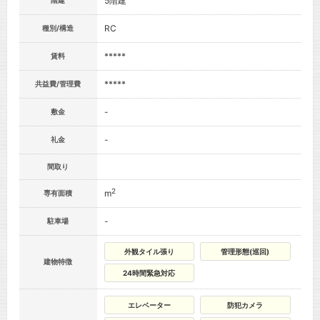
5階建
階建
RC
種別/構造
*****
賃料
*****
共益費/管理費
-
敷金
-
礼金
間取り
2
m
専有面積
-
駐車場
外観タイル張り
管理形態(巡回)
建物特徴
24時間緊急対応
エレベーター
防犯カメラ