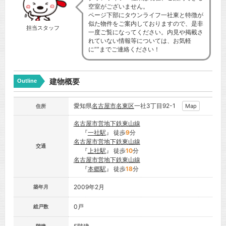
空室がございません。
ページ下部にタウンライフ一社東と特徴が
似た物件をご案内しておりますので、是非
担当スタッフ
一度ご覧になってください。内見や掲載さ
れていない情報等については、お気軽
に””までご連絡ください！
建物概要
Outline
愛知県
名古屋市
名東区
一社3丁目92-1
Map
住所
名古屋市営地下鉄東山線
『
一社駅
』 徒歩
9
分
名古屋市営地下鉄東山線
交通
『
上社駅
』 徒歩
10
分
名古屋市営地下鉄東山線
『
本郷駅
』 徒歩
18
分
2009年2月
築年月
0戸
総戸数