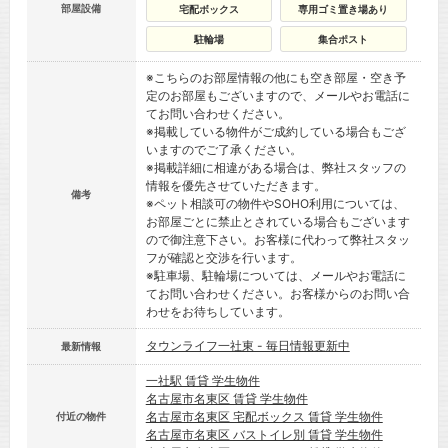
部屋設備
宅配ボックス
専用ゴミ置き場あり
駐輪場
集合ポスト
※こちらのお部屋情報の他にも空き部屋・空き予
定のお部屋もございますので、メールやお電話に
てお問い合わせください。
※掲載している物件がご成約している場合もござ
いますのでご了承ください。
※掲載詳細に相違がある場合は、弊社スタッフの
情報を優先させていただきます。
備考
※ペット相談可の物件やSOHO利用については、
お部屋ごとに禁止とされている場合もございます
ので御注意下さい。お客様に代わって弊社スタッ
フが確認と交渉を行います。
※駐車場、駐輪場については、メールやお電話に
てお問い合わせください。お客様からのお問い合
わせをお待ちしています。
タウンライフ一社東 - 毎日情報更新中
最新情報
一社駅 賃貸 学生物件
名古屋市名東区 賃貸 学生物件
名古屋市名東区 宅配ボックス 賃貸 学生物件
付近の物件
名古屋市名東区 バストイレ別 賃貸 学生物件