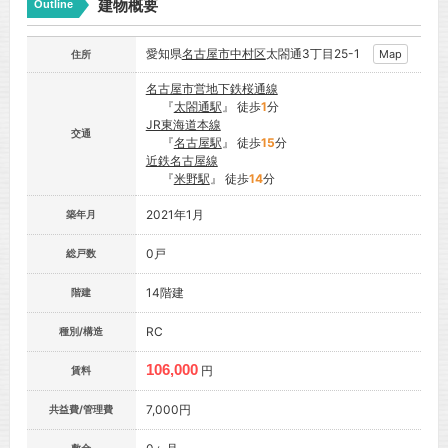
建物概要
Outline
愛知県
名古屋市
中村区
太閤通3丁目25-1
Map
住所
名古屋市営地下鉄桜通線
『
太閤通駅
』 徒歩
1
分
JR東海道本線
交通
『
名古屋駅
』 徒歩
15
分
近鉄名古屋線
『
米野駅
』 徒歩
14
分
2021年1月
築年月
0戸
総戸数
14階建
階建
RC
種別/構造
106,000
円
賃料
7,000円
共益費/管理費