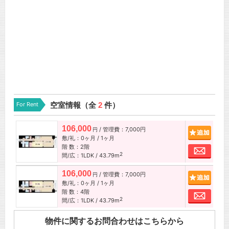
For Rent
空室情報（全
2
件）
106,000
/ 管理費：7,000円
追加
円
敷/礼：0ヶ月 / 1ヶ月
階 数：2階
お問
2
間/広：1LDK / 43.79m
106,000
/ 管理費：7,000円
追加
円
敷/礼：0ヶ月 / 1ヶ月
階 数：4階
お問
2
間/広：1LDK / 43.79m
物件に関するお問合わせはこちらから