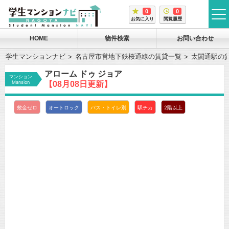
0
0
tog
お気に入り
閲覧履歴
me
HOME
物件検索
お問い合わせ
学生マンションナビ
名古屋市営地下鉄桜通線の賃貸一覧
太閤通駅の
アローム ドゥ ジョア
マンション
Mansion
【08月08日更新】
敷金ゼロ
オートロック
バス・トイレ別
駅チカ
2階以上