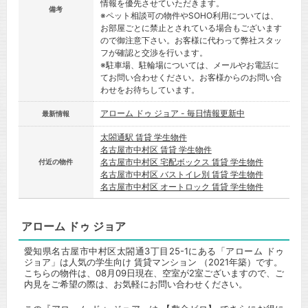
情報を優先させていただきます。
備考
※ペット相談可の物件やSOHO利用については、
お部屋ごとに禁止とされている場合もございます
ので御注意下さい。お客様に代わって弊社スタッ
フが確認と交渉を行います。
※駐車場、駐輪場については、メールやお電話に
てお問い合わせください。お客様からのお問い合
わせをお待ちしています。
アローム ドゥ ジョア - 毎日情報更新中
最新情報
太閤通駅 賃貸 学生物件
名古屋市中村区 賃貸 学生物件
名古屋市中村区 宅配ボックス 賃貸 学生物件
付近の物件
名古屋市中村区 バストイレ別 賃貸 学生物件
名古屋市中村区 オートロック 賃貸 学生物件
アローム ドゥ ジョア
愛知県名古屋市中村区太閤通3丁目25-1にある「アローム ドゥ
ジョア」は人気の学生向け 賃貸マンション （2021年築）です。
こちらの物件は、08月09日現在、空室が2室ございますので、ご
内見をご希望の際は、お気軽にお問い合わせください。