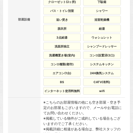
クローゼット(2ヶ所)
下駄箱
バス・トイレ別室
シャワー
部屋設備
追い焚き
浴室乾燥機
脱衣所
給湯
3点給湯
ウォシュレット
洗面所独立
シャンプードレッサー
洗濯機置き場(室内)
コンロ設置済(3口)
コンロ種類(都市)
システムキッチン
エアコン(1台)
24H換気システム
BS
CATV(有料)
インターネット使用料無料
wifi
※こちらのお部屋情報の他にも空き部屋・空き予
定のお部屋もございますので、メールやお電話に
てお問い合わせください。
※掲載している物件がご成約している場合もござ
いますのでご了承ください。
※掲載詳細に相違がある場合は、弊社スタッフの