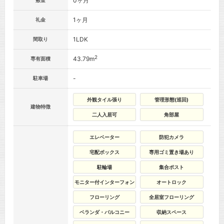
0ヶ月
敷金
1ヶ月
礼金
1LDK
間取り
2
43.79m
専有面積
-
駐車場
外観タイル張り
管理形態(巡回)
建物特徴
二人入居可
角部屋
エレベーター
防犯カメラ
宅配ボックス
専用ゴミ置き場あり
駐輪場
集合ポスト
モニター付インターフォン
オートロック
フローリング
全居室フローリング
ベランダ・バルコニー
収納スペース