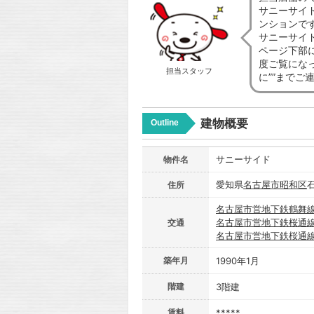
サニーサイ
ンションで
サニーサイ
ページ下部
度ご覧にな
担当スタッフ
に””までご
建物概要
Outline
サニーサイド
物件名
愛知県
名古屋市
昭和区
住所
名古屋市営地下鉄鶴舞
名古屋市営地下鉄桜通
交通
名古屋市営地下鉄桜通
築年月
1990年1月
階建
3階建
賃料
*****