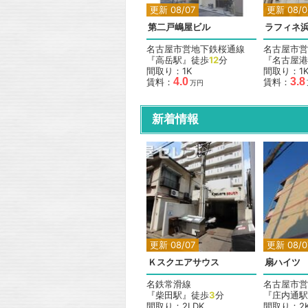
更新 08/07
更新 08/0
第二戸嶋屋ビル
ラフィネ
名古屋市営地下鉄桜通線
名古屋市営
『高岳駅』徒歩
12
分
『名古屋港
間取り：1K
間取り：1
4.0
3.8
賃料：
賃料：
万円
新着情報
更新 08/07
更新 08/0
Ｋスクエアサウス
扇ハイツ
名鉄常滑線
名古屋市営
『柴田駅』徒歩
3
分
『庄内通駅
間取り：2LDK
間取り：2