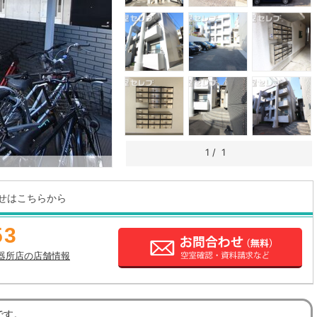
1
/
1
せはこちらから
53
器所店の店舗情報
です。