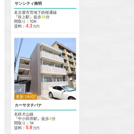
サンシティ南明
名古屋市営地下鉄桜通線
『吹上駅』徒歩
14
分
間取り：1DK
4.3
賃料：
万円
更新 08/07
カーサタチバナ
名鉄犬山線
『中小田井駅』徒歩
3
分
間取り：1K
5.9
賃料：
万円