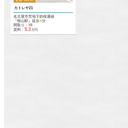
カトレヤ21
名古屋市営地下鉄桜通線
『桜山駅』徒歩
4
分
間取り：1R
5.3
賃料：
万円