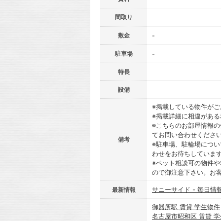
間取り
敷金
-
駐車場
-
特長
設備
※掲載している物件が
※掲載詳細に相違があ
※こちらのお部屋情報
てお問い合わせくださ
備考
※駐車場、駐輪場につ
わせをお待ちしていま
※ペット相談可の物件や
ので御注意下さい。お
サニーサイド - 毎日情
最新情報
御器所駅 賃貸 学生物件
名古屋市昭和区 賃貸 