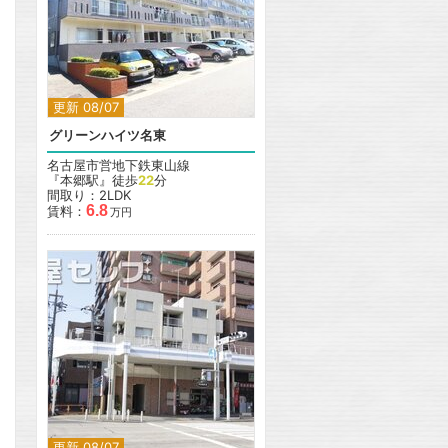
更新 08/07
グリーンハイツ名東
名古屋市営地下鉄東山線
『本郷駅』徒歩
22
分
間取り：2LDK
6.8
賃料：
万円
更新 08/07