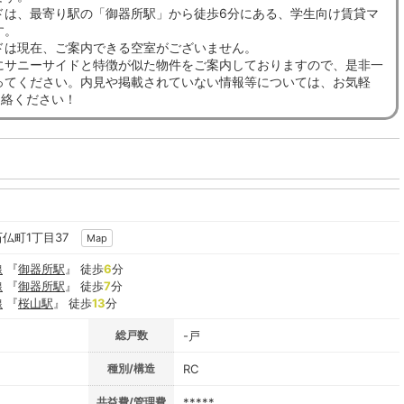
ドは、最寄り駅の「御器所駅」から徒歩6分にある、学生向け賃貸マ
す。
ドは現在、ご案内できる空室がございません。
にサニーサイドと特徴が似た物件をご案内しておりますので、是非一
ってください。内見や掲載されていない情報等については、お気軽
連絡ください！
石仏町1丁目37
Map
線
『
御器所駅
』 徒歩
6
分
線
『
御器所駅
』 徒歩
7
分
線
『
桜山駅
』 徒歩
13
分
総戸数
-戸
種別/構造
RC
共益費/管理費
*****