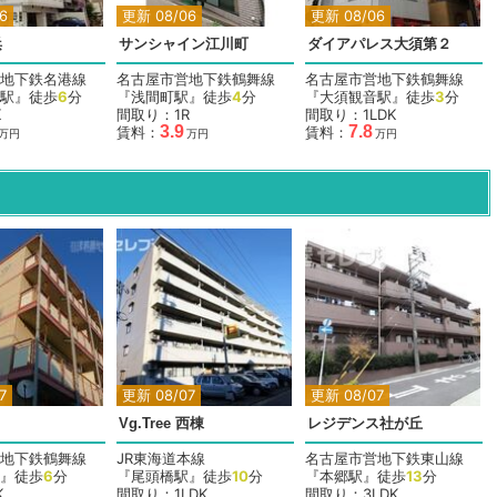
6
更新 08/06
更新 08/06
浜
サンシャイン江川町
ダイアパレス大須第２
地下鉄名港線
名古屋市営地下鉄鶴舞線
名古屋市営地下鉄鶴舞線
駅』徒歩
6
分
『浅間町駅』徒歩
4
分
『大須観音駅』徒歩
3
分
K
間取り：1R
間取り：1LDK
3.9
7.8
賃料：
賃料：
万円
万円
万円
7
更新 08/07
更新 08/07
Vg.Tree 西棟
レジデンス社が丘
地下鉄鶴舞線
JR東海道本線
名古屋市営地下鉄東山線
』徒歩
6
分
『尾頭橋駅』徒歩
10
分
『本郷駅』徒歩
13
分
K
間取り：1LDK
間取り：3LDK