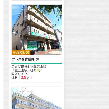
更新 08/06
プレズ名古屋田代Ⅱ
名古屋市営地下鉄東山線
『覚王山駅』徒歩
8
分
間取り：1K
3.8
賃料：
万円