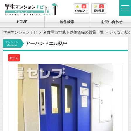
0
0
tog
お気に入り
閲覧履歴
me
HOME
物件検索
お問い合わせ
学生マンションナビ
名古屋市営地下鉄鶴舞線の賃貸一覧
いりなか駅
マンション
アーバンドエル杁中
Mansion
駅チカ