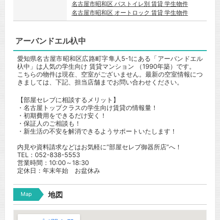
名古屋市昭和区 バストイレ別 賃貸 学生物件
名古屋市昭和区 オートロック 賃貸 学生物件
アーバンドエル杁中
愛知県名古屋市昭和区広路町字隼人5-1にある「アーバンドエル
杁中」は人気の学生向け 賃貸マンション （1990年築）です。
こちらの物件は現在、空室がございません。最新の空室情報につ
きましては、下記、担当店舗までお問い合わせください。
【部屋セレブに相談するメリット】
・名古屋トップクラスの学生向け賃貸の情報量！
・初期費用をできるだけ安く！
・保証人のご相談も！
・新生活の不安を解消できるようサポートいたします！
内見や資料請求などはお気軽に”部屋セレブ御器所店”へ！
TEL：052-838-5553
営業時間：10:00～18:30
定休日：年末年始 お盆休み
Map
地図