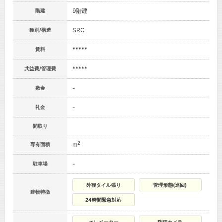
9階建
階建
SRC
種別/構造
*****
賃料
*****
共益費/管理費
-
敷金
-
礼金
間取り
2
m
専有面積
-
駐車場
外観タイル張り
管理形態(巡回)
建物特徴
24時間緊急対応