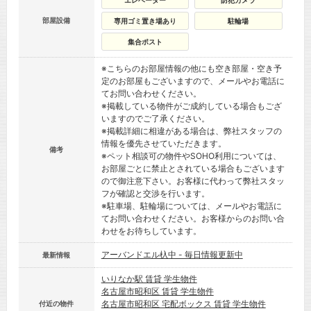
エレベーター
防犯カメラ
部屋設備
専用ゴミ置き場あり
駐輪場
集合ポスト
※こちらのお部屋情報の他にも空き部屋・空き予
定のお部屋もございますので、メールやお電話に
てお問い合わせください。
※掲載している物件がご成約している場合もござ
いますのでご了承ください。
※掲載詳細に相違がある場合は、弊社スタッフの
情報を優先させていただきます。
備考
※ペット相談可の物件やSOHO利用については、
お部屋ごとに禁止とされている場合もございます
ので御注意下さい。お客様に代わって弊社スタッ
フが確認と交渉を行います。
※駐車場、駐輪場については、メールやお電話に
てお問い合わせください。お客様からのお問い合
わせをお待ちしています。
アーバンドエル杁中 - 毎日情報更新中
最新情報
いりなか駅 賃貸 学生物件
名古屋市昭和区 賃貸 学生物件
名古屋市昭和区 宅配ボックス 賃貸 学生物件
付近の物件