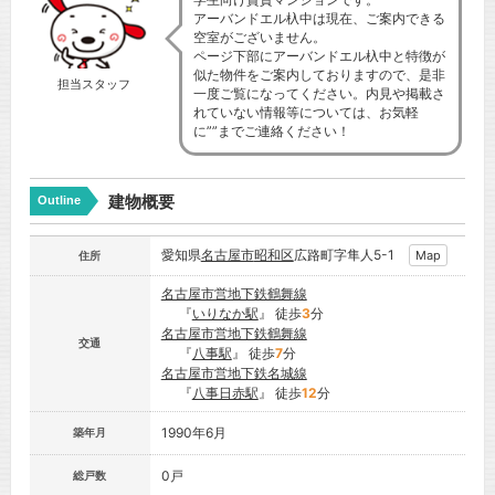
アーバンドエル杁中は現在、ご案内できる
空室がございません。
ページ下部にアーバンドエル杁中と特徴が
似た物件をご案内しておりますので、是非
担当スタッフ
一度ご覧になってください。内見や掲載さ
れていない情報等については、お気軽
に””までご連絡ください！
建物概要
Outline
愛知県
名古屋市
昭和区
広路町字隼人5-1
Map
住所
名古屋市営地下鉄鶴舞線
『
いりなか駅
』 徒歩
3
分
名古屋市営地下鉄鶴舞線
交通
『
八事駅
』 徒歩
7
分
名古屋市営地下鉄名城線
『
八事日赤駅
』 徒歩
12
分
1990年6月
築年月
0戸
総戸数