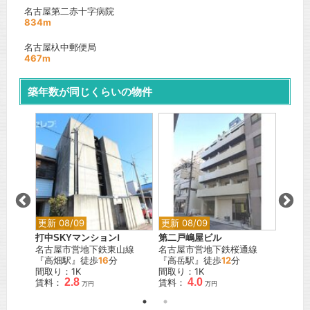
名古屋第二赤十字病院
834m
名古屋杁中郵便局
467m
築年数が同じくらいの物件
更新 0
ラフィ
舞線
名古屋
『名古
間取り
賃料：
更新 08/09
更新 08/09
打中SKYマンションⅠ
第二戸嶋屋ビル
名古屋市営地下鉄東山線
名古屋市営地下鉄桜通線
『高畑駅』徒歩
16
分
『高岳駅』徒歩
12
分
間取り：1K
間取り：1K
2.8
4.0
賃料：
賃料：
万円
万円