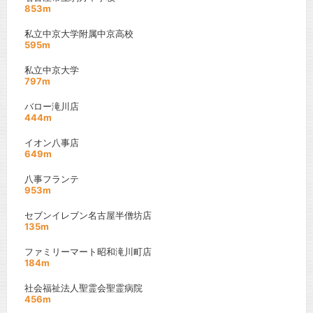
853m
私立中京大学附属中京高校
595m
私立中京大学
797m
バロー滝川店
444m
イオン八事店
649m
八事フランテ
953m
セブンイレブン名古屋半僧坊店
135m
ファミリーマート昭和滝川町店
184m
社会福祉法人聖霊会聖霊病院
456m